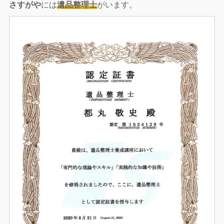
さすがや
には
遺品整理士
がいます。