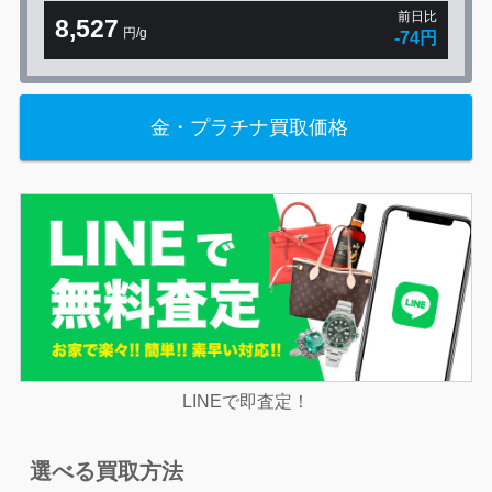
前日比
8,527
円/g
-74円
金・プラチナ買取価格
LINEで即査定！
選べる買取方法