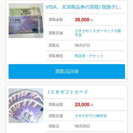
VISA、JCB商品券の買取| 我孫子|商品券買取り強化中
36,000
買取金額
円
さすがやミスターマックス取
買取店舗
手店
買取日
08月07日
買取種別
商品券・チケット
買取品詳細
ＪＣＢギフトカード
20,000
買取金額
円
買取店舗
さすがやフジ柳井店
買取日
08月06日