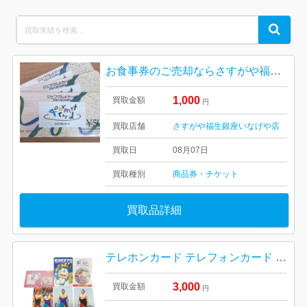
Search
Search
for:
お食事券のご売却ならさすがや福生銀座いなげや店！| 武蔵村山市残堀| シェフグルメカードおまとめ
1,000
買取金額
円
買取店舗
さすがや福生銀座いなげや店
買取日
08月07日
買取種別
商品券・チケット
買取品詳細
テレホンカード テレフォンカード テレカ 50度数
3,000
買取金額
円