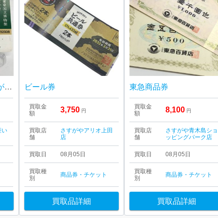
会員権の買取ならさすがや福生銀座いなげや店！| 福生市南田園| 東京国立博物館 友の会会員証 トーハク パスポート
ビール券
東急商品券
買取金
買取金
3,750
8,100
円
円
額
額
座い
買取店
さすがやアリオ上田
買取店
さすがや青木島シ
舗
店
舗
ッピングパーク店
買取日
08月05日
買取日
08月05日
買取種
買取種
ト
商品券・チケット
商品券・チケット
別
別
買取品詳細
買取品詳細