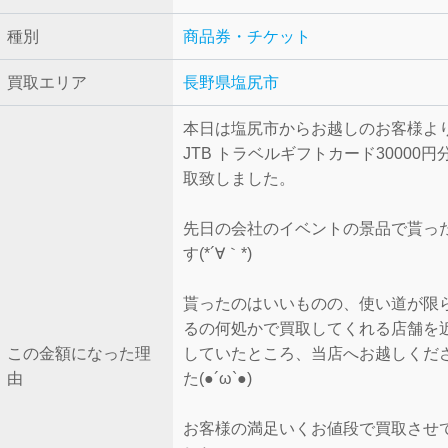
種別
商品券・チケット
買取エリア
長野県塩尻市
本日は塩尻市からお越しのお客様よ
JTB トラベルギフトカード30000
取致しました。
先日の会社のイベントの景品で貰っ
す(*´∀｀*)
貰ったのはいいものの、使い道が限
るの何処かで買取してくれる店舗を
この金額になった理
していたところ、当店へお越しくだ
由
た(●︎´ω`●︎)
お客様の満足いくお値段で買取させ