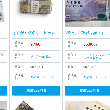
カード テレフォンカード テレカ 50度数
さすがや菊名店 ビール券 高価買取しました！
VISA、JCB商品券の買取| 我孫子|商品券買取り強化中
買取金
買取金
9,460
36,000
円
円
額
額
区役
買取店
買取店
さすがやミスター
さすがや菊名店
舗
舗
ックス取手店
買取日
08月07日
買取日
08月07日
買取種
買取種
ト
商品券・チケット
商品券・チケット
別
別
買取品詳細
買取品詳細