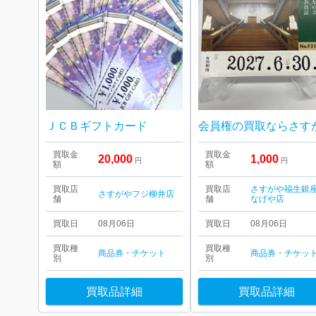
ＪＣＢギフトカード
買取金
買取金
20,000
1,000
円
円
額
額
買取店
買取店
さすがや福生銀
さすがやフジ柳井店
舗
舗
なげや店
買取日
08月06日
買取日
08月06日
買取種
買取種
商品券・チケット
商品券・チケッ
別
別
買取品詳細
買取品詳細