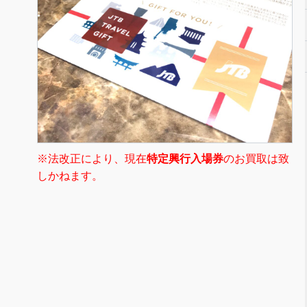
※法改正により、現在
特定興行入場券
のお買取は致
しかねます。