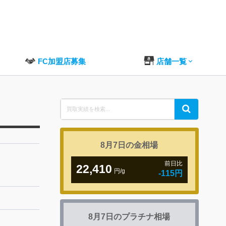
FC加盟店募集
店舗一覧
Search
Search
for:
8月7日の
金相場
前日比
22,410
円/g
-115円
8月7日の
プラチナ相場