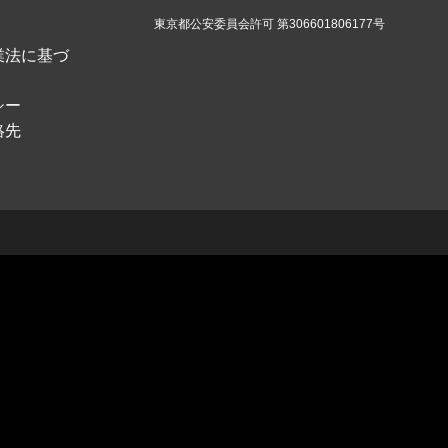
東京都公安委員会許可 第306601806177号
業法に基づ
シー
絡先