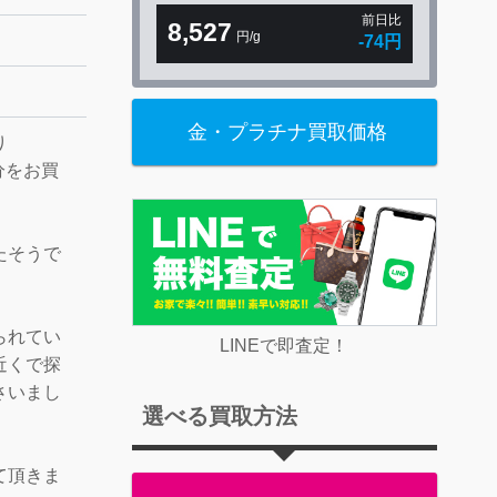
前日比
8,527
円/g
-74円
金・プラチナ買取価格
り
円分をお買
たそうで
られてい
LINEで即査定！
近くで探
さいまし
選べる買取方法
て頂きま