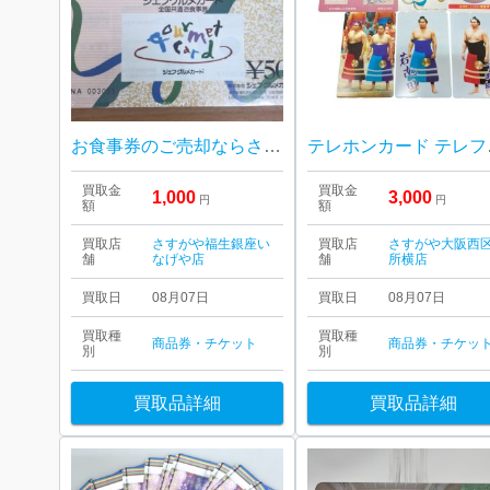
お食事券のご売却ならさすがや福生銀座いなげや店！| 武蔵村山市残堀| シェフグルメカードおまとめ
テレホン
買取金
買取金
1,000
3,000
円
円
額
額
買取店
さすがや福生銀座い
買取店
さすがや大阪西
舗
なげや店
舗
所横店
買取日
08月07日
買取日
08月07日
買取種
買取種
商品券・チケット
商品券・チケッ
別
別
買取品詳細
買取品詳細