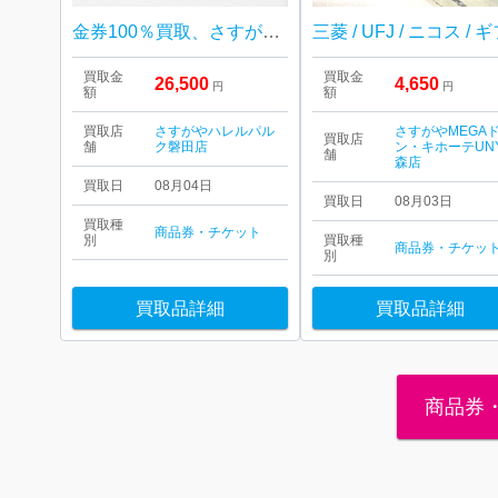
金券100％買取、さすがやハレルパルク磐田店
買取金
買取金
26,500
4,650
円
円
額
額
買取店
さすがやハレルパル
さすがやMEGA
買取店
舗
ク磐田店
ン・キホーテUN
舗
森店
買取日
08月04日
買取日
08月03日
買取種
商品券・チケット
別
買取種
商品券・チケッ
別
買取品詳細
買取品詳細
商品券