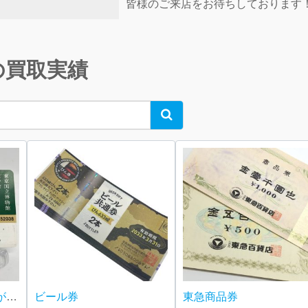
皆様のご来店をお待ちしております
の買取実績
Search
会員権の買取ならさすがや福生銀座いなげや店！| 福生市南田園| 東京国立博物館 友の会会員証 トーハク パスポート
ビール券
東急商品券