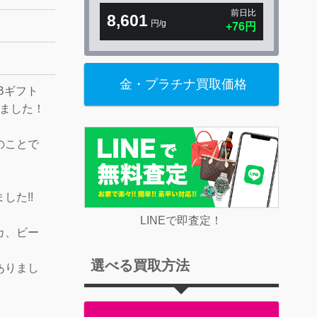
前日比
8,601
円/g
+76円
金・プラチナ買取価格
Bギフト
きました！
のことで
した!!
LINEで即査定！
カ、ビー
選べる買取方法
ありまし
！