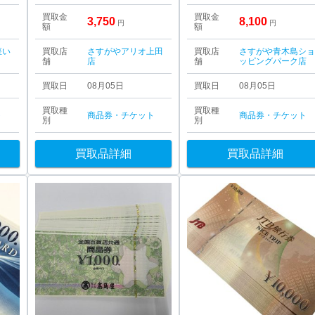
買取金
買取金
3,750
8,100
円
円
額
額
座い
買取店
さすがやアリオ上田
買取店
さすがや青木島シ
舗
店
舗
ッピングパーク店
買取日
08月05日
買取日
08月05日
買取種
買取種
ト
商品券・チケット
商品券・チケット
別
別
買取品詳細
買取品詳細