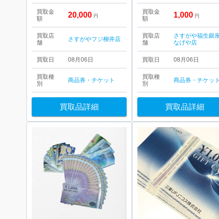
買取金
買取金
20,000
1,000
円
円
額
額
買取店
買取店
さすがや福生銀
さすがやフジ柳井店
舗
舗
なげや店
買取日
08月06日
買取日
08月06日
買取種
買取種
商品券・チケット
商品券・チケッ
別
別
買取品詳細
買取品詳細