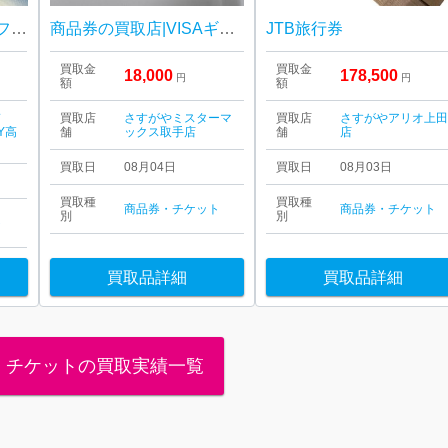
三菱 / UFJ / ニコス / ギフトカード / 1000円
商品券の買取店|VISAギフト券をお買取り致しました|取手市井野
JTB旅行券
買取金
買取金
18,000
178,500
円
円
額
額
ド
買取店
さすがやミスターマ
買取店
さすがやアリオ上
Y高
舗
ックス取手店
舗
店
買取日
08月04日
買取日
08月03日
買取種
買取種
商品券・チケット
商品券・チケット
別
別
ト
買取品詳細
買取品詳細
・チケットの買取実績一覧