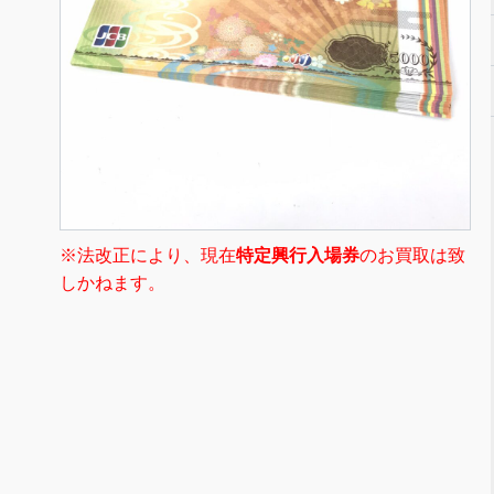
※法改正により、現在
特定興行入場券
のお買取は致
しかねます。