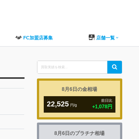
FC加盟店募集
店舗一覧
Search
Search
for:
8月6日の
金相場
前日比
22,525
円/g
+1,078円
8月6日の
プラチナ相場