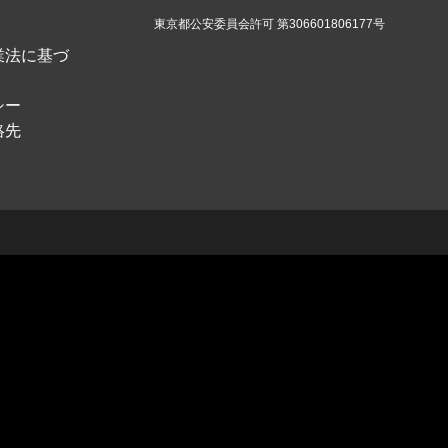
東京都公安委員会許可 第306601806177号
業法に基づ
シー
絡先