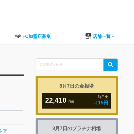
FC加盟店募集
店舗一覧
Search
Search
for:
8月7日の
金相場
前日比
22,410
円/g
-115円
8月7日の
プラチナ相場
谷店