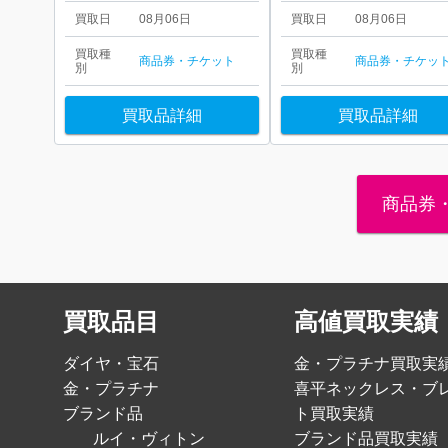
買取日
08月06日
買取日
08月06日
買取種
買取種
商品券・チケット
商品券・チケッ
別
別
買取品詳細
買取品詳細
商品券
買取品目
高値買取実績
ダイヤ・宝石
金・プラチナ買取実
金・プラチナ
喜平ネックレス・ブ
ブランド品
ト買取実績
ルイ・ヴィトン
ブランド品買取実績