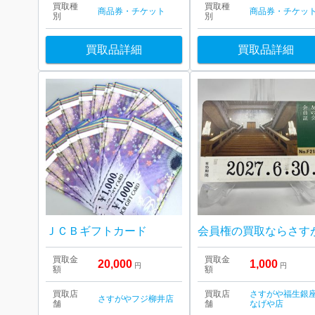
買取種
買取種
商品券・チケット
商品券・チケッ
別
別
買取品詳細
買取品詳細
ＪＣＢギフトカード
買取金
買取金
20,000
1,000
円
円
額
額
買取店
買取店
さすがや福生銀
さすがやフジ柳井店
舗
舗
なげや店