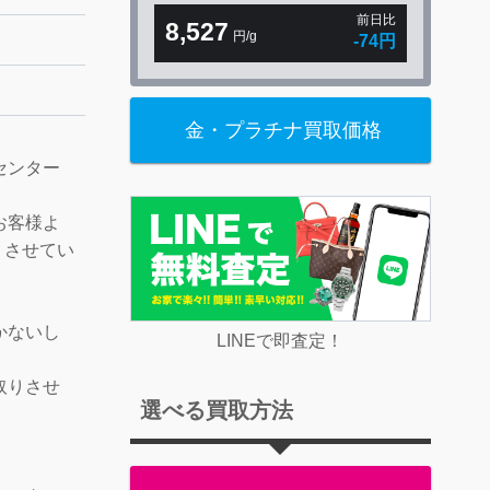
前日比
8,527
円/g
-74円
金・プラチナ買取価格
センター
お客様よ
取りさせてい
かないし
LINEで即査定！
取りさせ
選べる買取方法
！