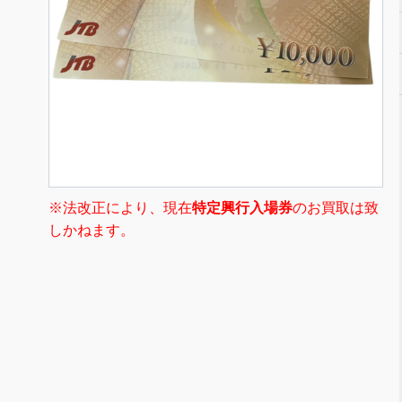
※法改正により、現在
特定興行入場券
のお買取は致
しかねます。