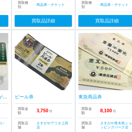
買取種
買取種
ト
商品券・チケット
商品券・チケット
別
別
買取品詳細
買取品詳細
会員権の買取ならさすがや福生銀座いなげや店！| 福生市南田園| 東京国立博物館 友の会会員証 トーハク パスポート
ビール券
東急商品券
買取金
買取金
3,750
8,100
円
円
額
額
座い
買取店
さすがやアリオ上田
買取店
さすがや青木島シ
舗
店
舗
ッピングパーク店