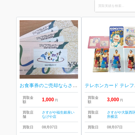
Search
for:
お食事券のご売却ならさすがや福生銀座いなげや店！| 武蔵村山市残堀| シェフグルメカードおまとめ
テレホン
買取金
買取金
1,000
3,000
円
円
額
額
買取店
さすがや福生銀座い
買取店
さすがや大阪西
舗
なげや店
舗
所横店
買取日
08月07日
買取日
08月07日