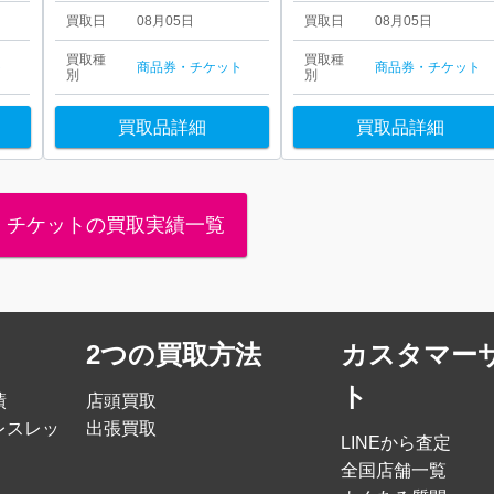
買取日
08月05日
買取日
08月05日
買取種
買取種
ト
商品券・チケット
商品券・チケット
別
別
買取品詳細
買取品詳細
・チケットの買取実績一覧
2つの買取方法
カスタマー
ト
績
店頭買取
レスレッ
出張買取
LINEから査定
全国店舗一覧