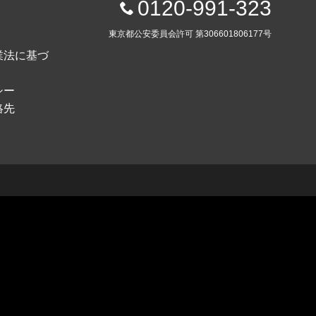
0120-991-323
東京都公安委員会許可 第306601806177号
業法に基づ
シー
絡先