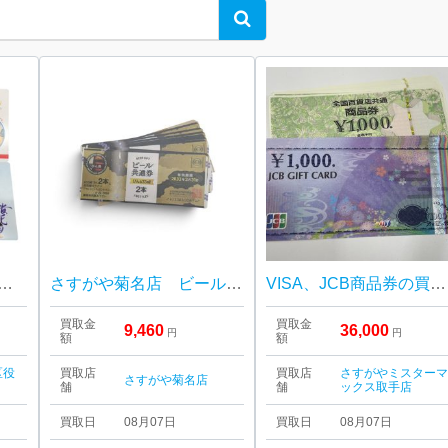
Search
カード テレフォンカード テレカ 50度数
さすがや菊名店 ビール券 高価買取しました！
VISA、JCB商品券の買取| 我孫子|商品券買取り強化中
買取金
買取金
9,460
36,000
円
円
額
額
区役
買取店
買取店
さすがやミスター
さすがや菊名店
舗
舗
ックス取手店
買取日
08月07日
買取日
08月07日