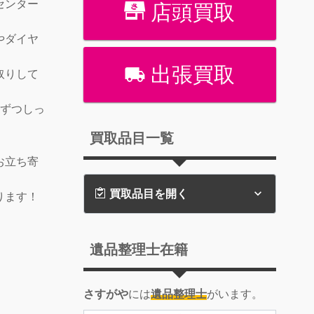
センター
店頭買取
やダイヤ
出張買取
取りして
点ずつしっ
買取品目一覧
お立ち寄
買取品目を開く
ります！
遺品整理士在籍
さすがや
には
遺品整理士
がいます。