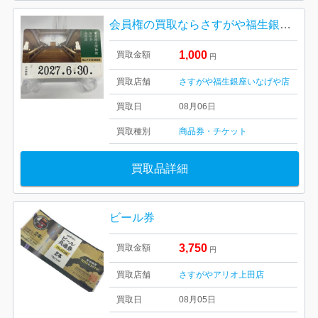
会員権の買取ならさすがや福生銀座いなげや店！| 福生市南田園| 東京国立博物館 友の会会員証 トーハク パスポート
1,000
買取金額
円
買取店舗
さすがや福生銀座いなげや店
買取日
08月06日
買取種別
商品券・チケット
買取品詳細
ビール券
3,750
買取金額
円
買取店舗
さすがやアリオ上田店
買取日
08月05日