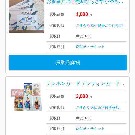
お食事券のご売却ならさすがや福生銀座いなげや店！| 武蔵村山市残堀| シェフグルメカードおまとめ
1,000
買取金額
円
買取店舗
さすがや福生銀座いなげや店
買取日
08月07日
買取種別
商品券・チケット
買取品詳細
テレホンカード テレフォンカード テレカ 50度数
3,000
買取金額
円
買取店舗
さすがや大阪西区役所横店
買取日
08月07日
買取種別
商品券・チケット