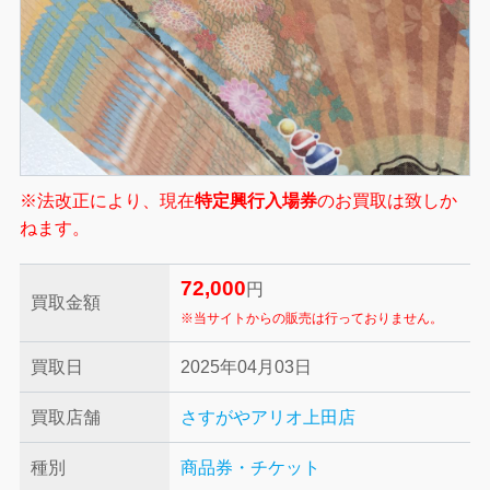
※法改正により、現在
特定興行入場券
のお買取は致しか
ねます。
72,000
円
買取金額
※当サイトからの販売は行っておりません。
買取日
2025年04月03日
買取店舗
さすがやアリオ上田店
種別
商品券・チケット