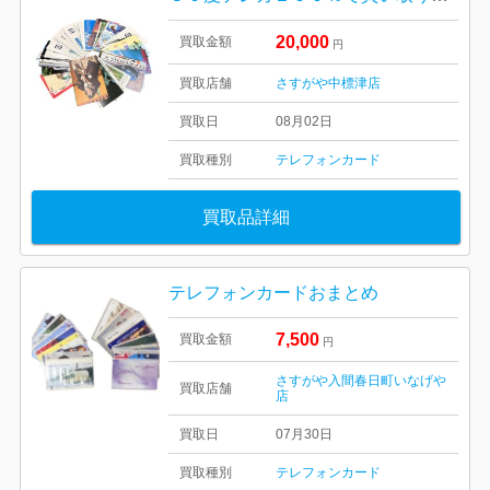
20,000
買取金額
円
買取店舗
さすがや中標津店
買取日
08月02日
買取種別
テレフォンカード
買取品詳細
テレフォンカードおまとめ
7,500
買取金額
円
さすがや入間春日町いなげや
買取店舗
店
買取日
07月30日
買取種別
テレフォンカード