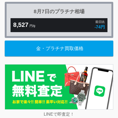
8月7日の
プラチナ相場
前日比
8,527
円/g
-74円
金・プラチナ買取価格
LINEで即査定！