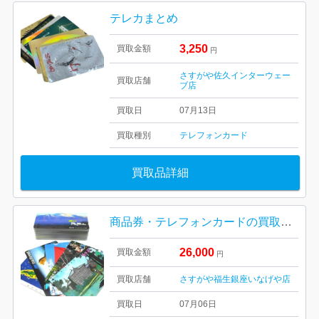
テレカまとめ
3,250
買取金額
円
さすがや佐久インターウェー
買取店舗
ブ店
買取日
07月13日
買取種別
テレフォンカード
買取品詳細
商品券・テレフォンカードの買取もさすがや！| 福生市牛浜| テレフォンカードおまとめ
26,000
買取金額
円
買取店舗
さすがや福生銀座いなげや店
買取日
07月06日