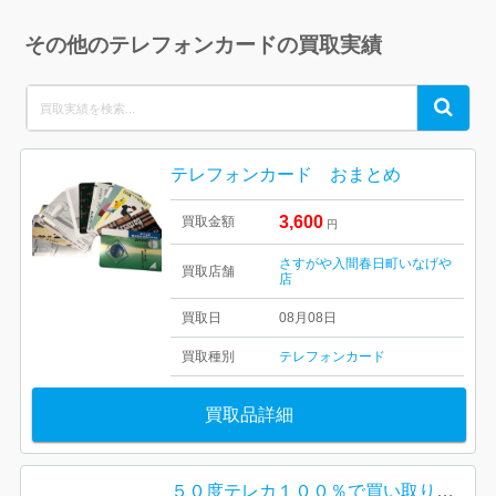
その他のテレフォンカードの買取実績
Search
Search
for:
テレフォンカード おまとめ
3,600
買取金額
円
さすがや入間春日町いなげや
買取店舗
店
買取日
08月08日
買取種別
テレフォンカード
買取品詳細
５０度テレカ１００％で買い取りました！！！ さすがや中標津店