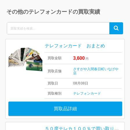
その他のテレフォンカードの買取実績
Search
Search
for:
テレフォンカード おまとめ
3,600
買取金額
円
さすがや入間春日町いなげや
買取店舗
店
買取日
08月08日
買取種別
テレフォンカード
買取品詳細
５０度テレカ１００％で買い取りました！！！ さすがや中標津店