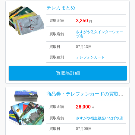
テレカまとめ
3,250
買取金額
円
さすがや佐久インターウェー
買取店舗
ブ店
買取日
07月13日
買取種別
テレフォンカード
買取品詳細
商品券・テレフォンカードの買取もさすがや！| 福生市牛浜| テレフォンカードおまとめ
26,000
買取金額
円
買取店舗
さすがや福生銀座いなげや店
買取日
07月06日