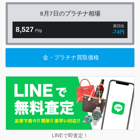
8月7日の
プラチナ相場
前日比
8,527
円/g
-74円
金・プラチナ買取価格
LINEで即査定！