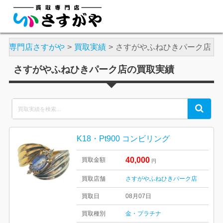
買取専門店さすがや
買取実績
さすがやふねひきパーク店
さすがやふねひきパーク店の買取実績
Search
Search
for:
K18・Pt900 コンビリング
40,000
買取金額
円
買取店舗
さすがやふねひきパーク店
買取日
08月07日
買取種別
金・プラチナ