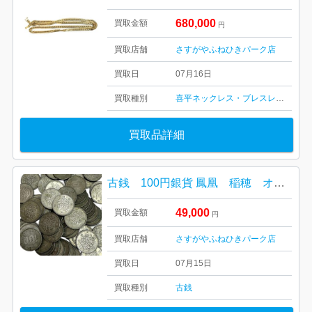
680,000
買取金額
円
買取店舗
さすがやふねひきパーク店
買取日
07月16日
買取種別
喜平ネックレス・ブレスレット
買取品詳細
古銭 100円銀貨 鳳凰 稲穂 オリンピック まとめ
49,000
買取金額
円
買取店舗
さすがやふねひきパーク店
買取日
07月15日
買取種別
古銭