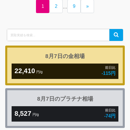
1
2
9
»
…
Search
Search
for:
8月7日の
金相場
前日比
22,410
円/g
-115円
8月7日の
プラチナ相場
前日比
8,527
円/g
-74円