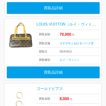
買取品詳細
LOUIS VUITTON（ルイ・ヴィトン） シテMM モノグラム M51182
70,000
買取金額
円
買取店舗
さすがやふねひきパーク店
買取日
08月06日
買取種別
ルイ・ヴィトン
買取品詳細
ゴールドピアス
8,000
買取金額
円