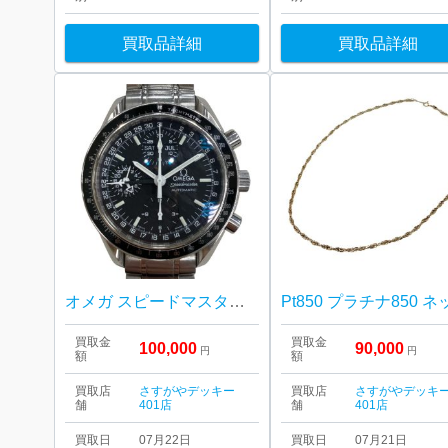
買取品詳細
買取品詳細
オメガ スピードマスター マーク40 コスモス
買取金
買取金
100,000
90,000
円
円
額
額
買取店
さすがやデッキー
買取店
さすがやデッキ
舗
401店
舗
401店
買取日
07月22日
買取日
07月21日