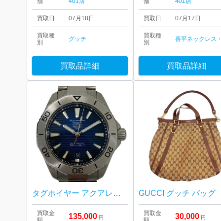
舗
401店
舗
401店
買取日
07月18日
買取日
07月17日
買取種
買取種
グッチ
別
別
買取品詳細
買取品詳細
タグホイヤー アクアレーサー
GUCCI グッチ バッグ
買取金
買取金
135,000
30,000
円
円
額
額