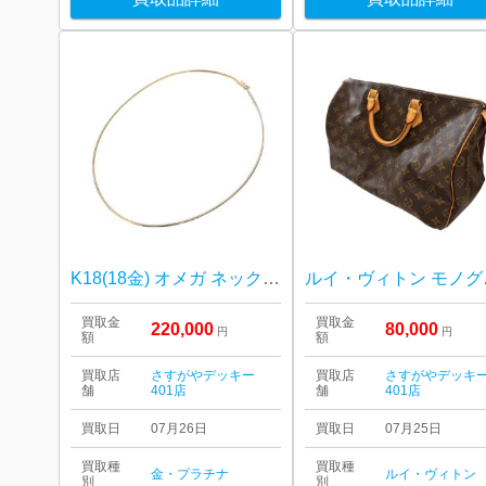
K18(18金) オメガ ネックレス
ルイ・ヴ
買取金
買取金
220,000
80,000
円
円
額
額
買取店
さすがやデッキー
買取店
さすがやデッキ
舗
401店
舗
401店
買取日
07月26日
買取日
07月25日
買取種
買取種
金・プラチナ
ルイ・ヴィトン
別
別