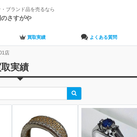
ナ・ブランド品を売るなら
開のさすがや
買取実績
よくある質問
01店
買取実績
Search