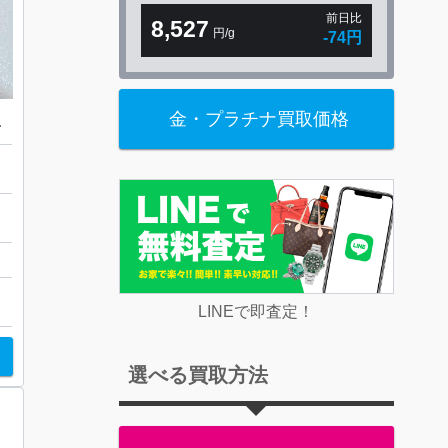
前日比
8,527
円/g
-74円
金・プラチナ買取価格
 アクセサリー
LINEで即査定！
選べる買取方法