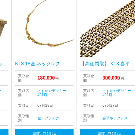
LOEWE ロエベ バスケットバッグ
K18 18金 ネックレス
【高価買取】 K18 喜平ネックレス
買取金
買取金
180,000
300,000
円
円
額
額
ー
買取店
さすがやデッキー
買取店
さすがやデッキー
舗
401店
舗
401店
買取日
07月28日
買取日
07月27日
買取種
買取種
金・プラチナ
喜平ネックレス・ブレスレッ
別
別
買取品詳細
買取品詳細