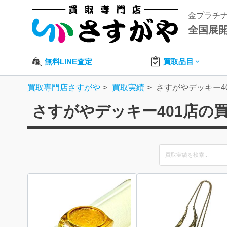
金プラチ
全国展
無料LINE査定
買取品目
買取専門店さすがや
買取実績
さすがやデッキー4
さすがやデッキー401店の
Search
for: