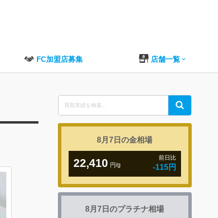
FC加盟店募集
店舗一覧
Search
Search
for:
8月7日の
金相場
前日比
22,410
円/g
-115円
8月7日の
プラチナ相場