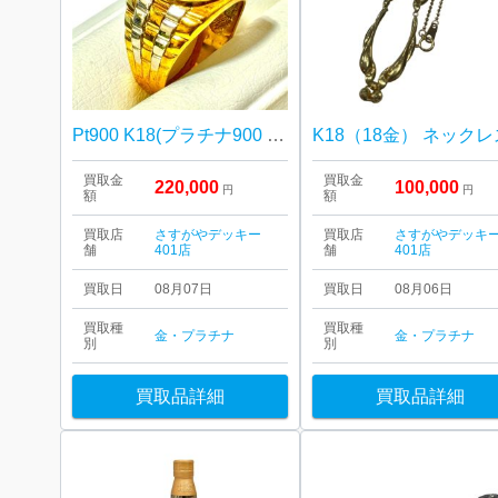
Pt900 K18(プラチナ900 18金)コインリング
K18（18金） ネックレ
買取金
買取金
220,000
100,000
円
円
額
額
買取店
さすがやデッキー
買取店
さすがやデッキ
舗
401店
舗
401店
買取日
08月07日
買取日
08月06日
買取種
買取種
金・プラチナ
金・プラチナ
別
別
買取品詳細
買取品詳細