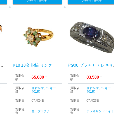
ィトン モノグラム スピーディ40 バッグ
K18 18金 指輪 リング
Pt900
買取金
買取金
65,000
83,500
円
円
額
額
ー
買取店
さすがやデッキー
買取店
さすがやデッキー
舗
401店
舗
401店
買取日
07月24日
買取日
07月23日
買取種
買取種
金・プラチナ
アレキサンドライ
別
別