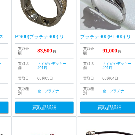
ス
Pt900(プラチナ900) リング
プラチナ900(PT900) リング 宝石付き 指輪
買取金
買取金
83,500
91,000
円
円
額
額
ー
買取店
さすがやデッキー
買取店
さすがやデッキー
舗
401店
舗
401店
買取日
08月05日
買取日
08月04日
買取種
買取種
金・プラチナ
金・プラチナ
別
別
買取品詳細
買取品詳細