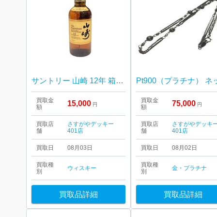
サントリー 山崎 12年 箱なし
買取金
買取金
15,000
75,000
円
円
額
額
買取店
さすがやデッキー
買取店
さすがやデッキ
舗
401店
舗
401店
買取日
08月03日
買取日
08月02日
買取種
買取種
ウィスキー
金・プラチナ
別
別
買取品詳細
買取品詳細