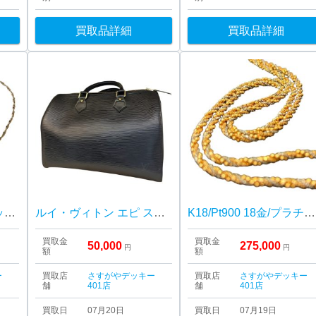
買取品詳細
買取品詳細
Pt850 プラチナ850 ネックレス
ルイ・ヴィトン エピ スピーディ30 ハンドバッグ ボストンバッグ
K18/Pt900 18金/プラチナ900 コラボネックレス
買取金
買取金
50,000
275,000
円
円
額
額
ー
買取店
さすがやデッキー
買取店
さすがやデッキー
舗
401店
舗
401店
買取日
07月20日
買取日
07月19日