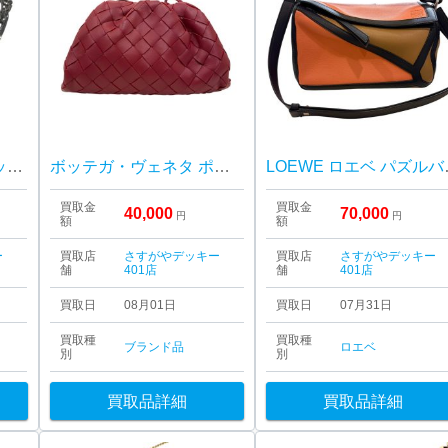
Pt900（プラチナ） ネックレス
ボッテガ・ヴェネタ ポーチ
LOE
買取金
買取金
40,000
70,000
円
円
額
額
ー
買取店
さすがやデッキー
買取店
さすがやデッキー
舗
401店
舗
401店
買取日
08月01日
買取日
07月31日
買取種
買取種
ブランド品
ロエベ
別
別
買取品詳細
買取品詳細