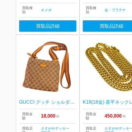
買取種
買取種
オメガ
金・プラチナ
別
別
買取品詳細
買取品詳細
GUCCI グッチ ショルダーバッグ
K18(18金) 喜平ネック
買取金
買取金
18,000
450,000
円
円
額
額
買取店
さすがやデッキー
買取店
さすがやデッキ