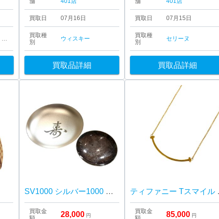
舗
401店
舗
401店
買取日
07月16日
買取日
07月15日
買取種
買取種
喜平ネックレス・ブレスレット
ウィスキー
セリーヌ
別
別
買取品詳細
買取品詳細
SV1000 シルバー1000 純銀 銀杯 おまとめ
ティファニー
買取金
買取金
28,000
85,000
円
円
額
額