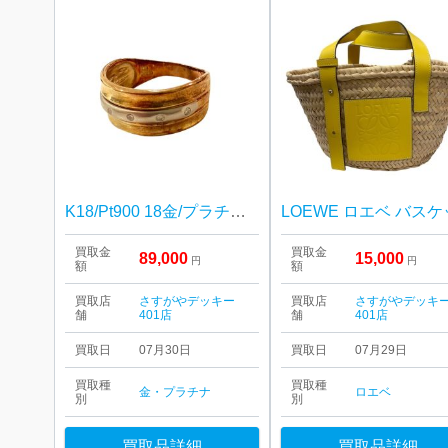
K18/Pt900 18金/プラチナ900 リング 指輪
買取金
買取金
89,000
15,000
円
円
額
額
買取店
さすがやデッキー
買取店
さすがやデッキ
舗
401店
舗
401店
買取日
07月30日
買取日
07月29日
買取種
買取種
金・プラチナ
ロエベ
別
別
買取品詳細
買取品詳細