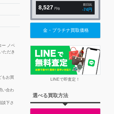
前日比
8,527
円/g
-74円
金・プラチナ買取価格
。
ー ノベ
いただき
！
どもお買
LINEで即査定！
問い合わ
選べる買取方法
相談下さ