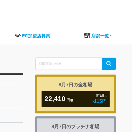
FC加盟店募集
店舗一覧
Search
Search
for:
8月7日の
金相場
前日比
22,410
円/g
-115円
8月7日の
プラチナ相場