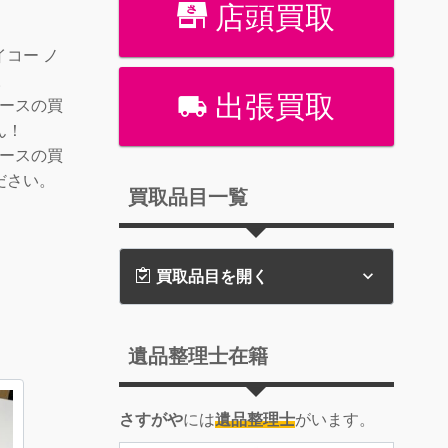
店頭買取
コー ノ
。
出張買取
ケースの買
ん！
ケースの買
ださい。
買取品目一覧
買取品目を開く
遺品整理士在籍
さすがや
には
遺品整理士
がいます。