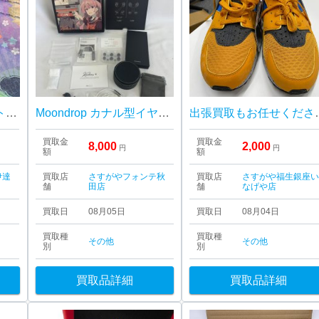
【買取実績】JCBギフトカード1,000円分を額面買取しました！キャンペーン開催中｜イオン伊達店
Moondrop カナル型イヤホン KADENZ
出張買取もお任せください‼︎
買取金
買取金
8,000
2,000
円
円
額
額
伊達
買取店
さすがやフォンテ秋
買取店
さすがや福生銀座
舗
田店
舗
なげや店
買取日
08月05日
買取日
08月04日
買取種
買取種
その他
その他
別
別
買取品詳細
買取品詳細