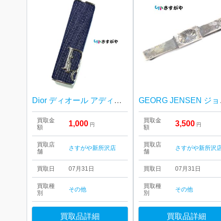
Dior ディオール アディクト リップケース
GEORG 
買取金
買取金
1,000
3,500
円
円
額
額
買取店
買取店
さすがや新所沢店
さすがや新所沢
舗
舗
買取日
07月31日
買取日
07月31日
買取種
買取種
その他
その他
別
別
買取品詳細
買取品詳細