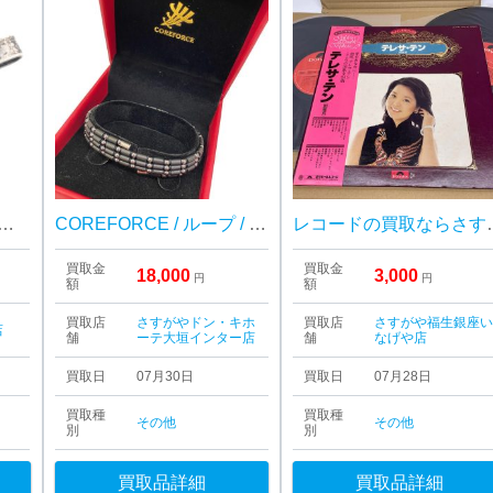
JENSEN ジョージジェンセン ネクタイピン シルバーアクセサリー
COREFORCE / ループ / ブラック / CFL70 / コアフォース / ネックレス / 黒 / アクセサリー
レコードの買取ならさすがや福生銀
買取金
買取金
18,000
3,000
円
円
額
額
買取店
さすがやドン・キホ
買取店
さすがや福生銀座
店
舗
ーテ大垣インター店
舗
なげや店
買取日
07月30日
買取日
07月28日
買取種
買取種
その他
その他
別
別
買取品詳細
買取品詳細