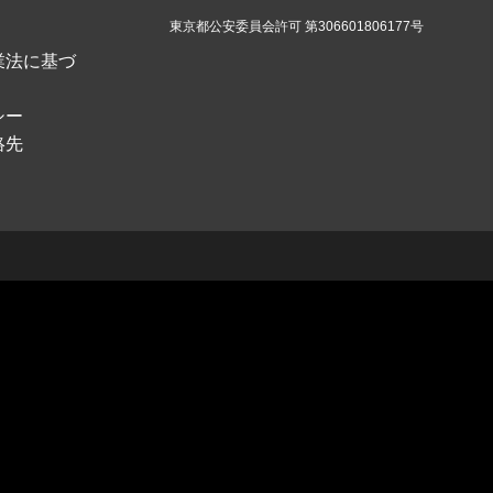
東京都公安委員会許可 第306601806177号
業法に基づ
シー
絡先