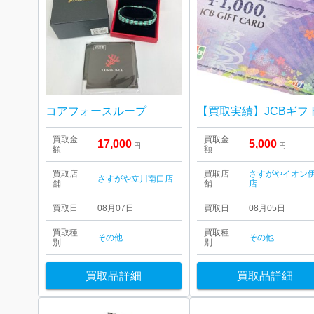
コアフォースループ
買取金
買取金
17,000
5,000
円
円
額
額
買取店
買取店
さすがやイオン
さすがや立川南口店
舗
舗
店
買取日
08月07日
買取日
08月05日
買取種
買取種
その他
その他
別
別
買取品詳細
買取品詳細