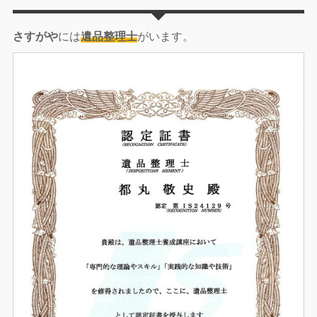
さすがや
には
遺品整理士
がいます。