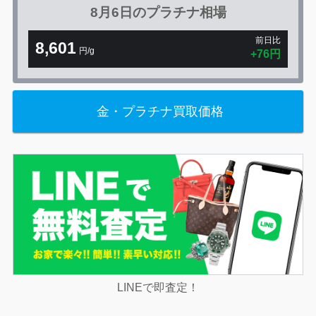
8月6日の
プラチナ相場
前日比
8,601
円/g
+76円
金・プラチナ買取価格
LINEで即査定！