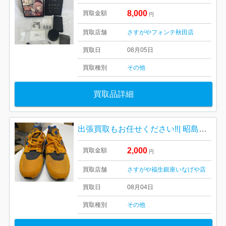
8,000
買取金額
円
買取店舗
さすがやフォンテ秋田店
買取日
08月05日
買取種別
その他
買取品詳細
出張買取もお任せください‼︎| 昭島市福島町 | ナイキのスポーツシューズおまとめ
2,000
買取金額
円
買取店舗
さすがや福生銀座いなげや店
買取日
08月04日
買取種別
その他