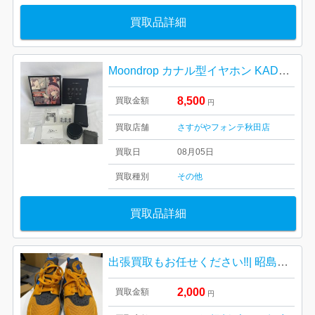
買取品詳細
Moondrop カナル型イヤホン KADENZ
8,500
買取金額
円
買取店舗
さすがやフォンテ秋田店
買取日
08月05日
買取種別
その他
買取品詳細
出張買取もお任せください‼︎| 昭島市福島町 | ナイキのスポーツシューズおまとめ
2,000
買取金額
円