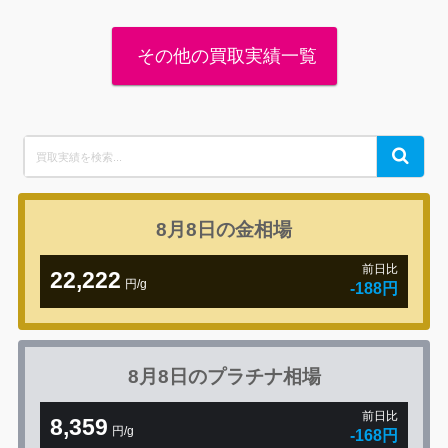
その他の買取実績一覧
Search
Search
for:
8月8日の
金相場
前日比
22,222
円/g
-188円
8月8日の
プラチナ相場
前日比
8,359
円/g
-168円