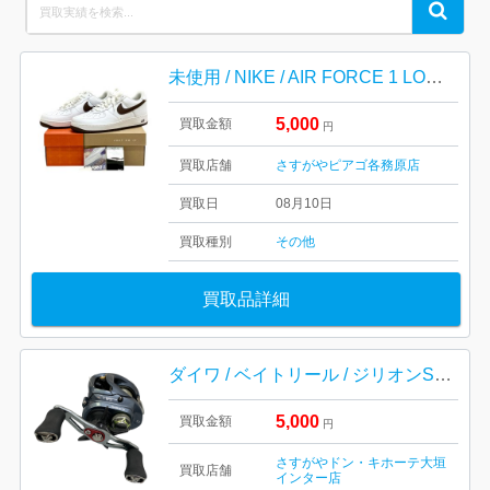
Search
Search
for:
未使用 / NIKE / AIR FORCE 1 LOW RETORO / ナイキ / スニーカー
5,000
買取金額
円
買取店舗
さすがやピアゴ各務原店
買取日
08月10日
買取種別
その他
買取品詳細
ダイワ / ベイトリール / ジリオンSV TW 左 9:1 / 釣具 / リール / 中古
5,000
買取金額
円
さすがやドン・キホーテ大垣
買取店舗
インター店