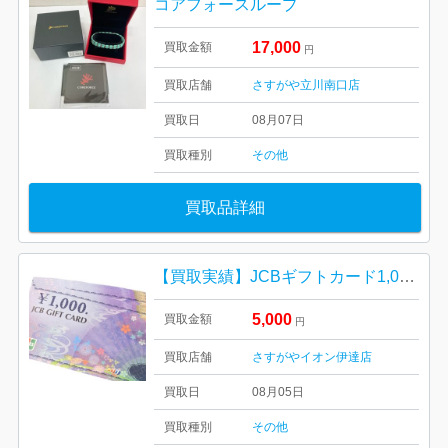
コアフォースループ
17,000
買取金額
円
買取店舗
さすがや立川南口店
買取日
08月07日
買取種別
その他
買取品詳細
【買取実績】JCBギフトカード1,000円分を額面買取しました！キャンペーン開催中｜イオン伊達店
5,000
買取金額
円
買取店舗
さすがやイオン伊達店
買取日
08月05日
買取種別
その他