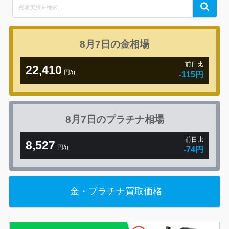
Search
Search
for:
8月7日の
金相場
前日比
22,410
円/g
-115円
8月7日の
プラチナ相場
前日比
8,527
円/g
-74円
金・プラチナ買取価格