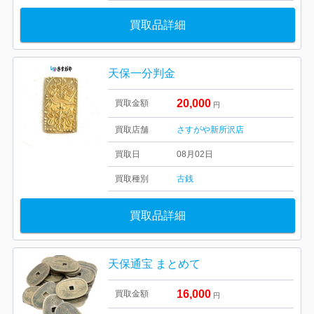
買取品詳細
天保一分判金
20,000
買取金額
円
買取店舗
さすがや新所沢店
買取日
08月02日
買取種別
古銭
買取品詳細
天保通宝 まとめて
16,000
買取金額
円