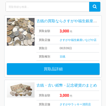
Search
Search
for:
古銭の買取ならさすがや福生銀座いなげや店です！| 福生市北田園| 古銭やふるい紙幣おまとめ
3,000
買取金額
円
買取店舗
さすがや福生銀座いなげや店
買取日
08月09日
買取種別
古銭
買取品詳細
古銭・古い紙幣・記念硬貨のまとめ
3,000
買取金額
円
買取店舗
さすがやラッキー清田店