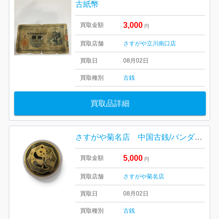
古紙幣
3,000
買取金額
円
買取店舗
さすがや立川南口店
買取日
08月02日
買取種別
古銭
買取品詳細
さすがや菊名店 中国古銭/パンダ銅貨 高価買取しました！
5,000
買取金額
円
買取店舗
さすがや菊名店
買取日
08月02日
買取種別
古銭