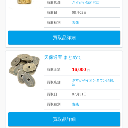
買取店舗
さすがや新所沢店
買取日
08月02日
買取種別
古銭
買取品詳細
天保通宝 まとめて
16,000
買取金額
円
さすがやイオンタウン須賀川
買取店舗
店
買取日
07月31日
買取種別
古銭
買取品詳細