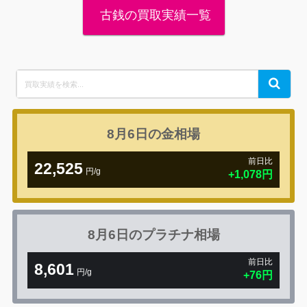
古銭の買取実績一覧
Search
Search
for:
8月6日の
金相場
前日比
22,525
円/g
+1,078円
8月6日の
プラチナ相場
前日比
8,601
円/g
+76円