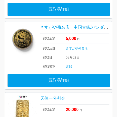
買取品詳細
さすがや菊名店 中国古銭/パンダ銅貨 高価買取しました！
5,000
買取金額
円
買取店舗
さすがや菊名店
買取日
08月02日
買取種別
古銭
買取品詳細
天保一分判金
20,000
買取金額
円