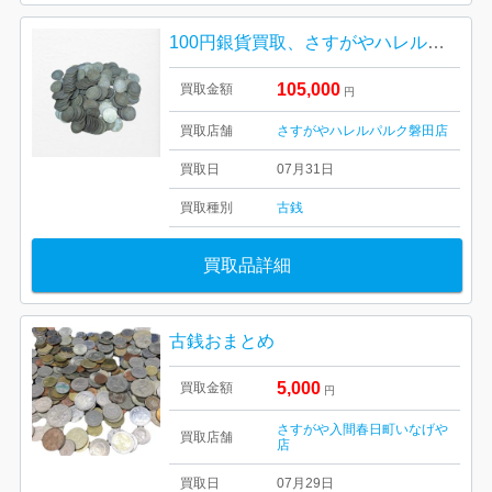
100円銀貨買取、さすがやハレルパルク磐田店
105,000
買取金額
円
買取店舗
さすがやハレルパルク磐田店
買取日
07月31日
買取種別
古銭
買取品詳細
古銭おまとめ
5,000
買取金額
円
さすがや入間春日町いなげや
買取店舗
店
買取日
07月29日