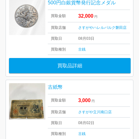
500円白銀貨幣発行記念メダル
32,000
買取金額
円
買取店舗
さすがやハレルパルク磐田店
買取日
08月03日
買取種別
古銭
買取品詳細
古紙幣
3,000
買取金額
円
買取店舗
さすがや立川南口店
買取日
08月02日
買取種別
古銭