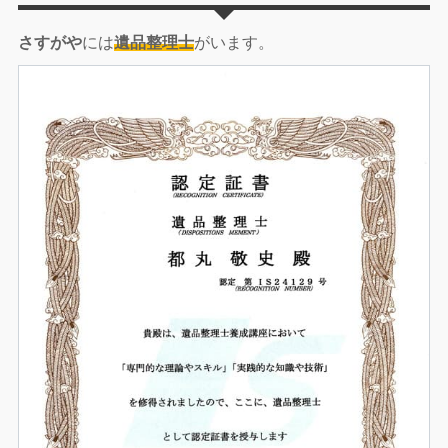
さすがや
には
遺品整理士
がいます。