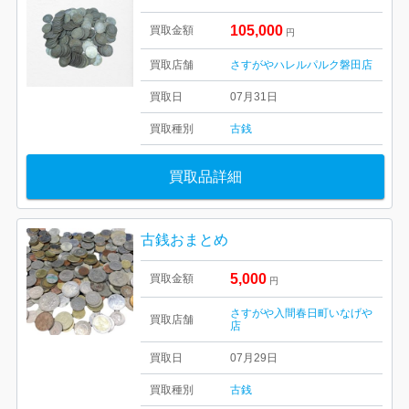
105,000
買取金額
円
買取店舗
さすがやハレルパルク磐田店
買取日
07月31日
買取種別
古銭
買取品詳細
古銭おまとめ
5,000
買取金額
円
さすがや入間春日町いなげや
買取店舗
店
買取日
07月29日
買取種別
古銭