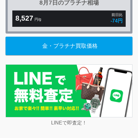
8月7日の
プラチナ相場
前日比
8,527
円/g
-74円
金・プラチナ買取価格
LINEで即査定！