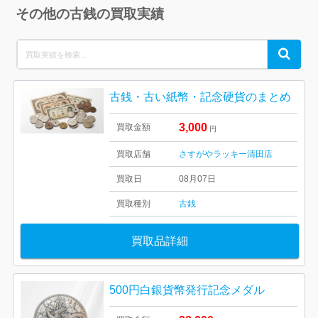
その他の古銭の買取実績
Search
Search
for:
古銭・古い紙幣・記念硬貨のまとめ
3,000
買取金額
円
買取店舗
さすがやラッキー清田店
買取日
08月07日
買取種別
古銭
買取品詳細
500円白銀貨幣発行記念メダル