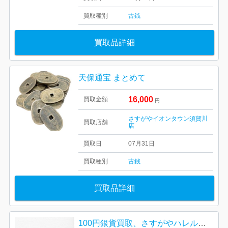
買取種別
古銭
買取品詳細
天保通宝 まとめて
16,000
買取金額
円
さすがやイオンタウン須賀川
買取店舗
店
買取日
07月31日
買取種別
古銭
買取品詳細
100円銀貨買取、さすがやハレルパルク磐田店