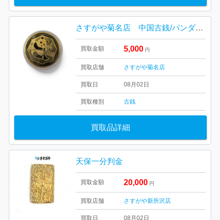
さすがや菊名店 中国古銭/パンダ銅貨 高価買取しました！
5,000
買取金額
円
買取店舗
さすがや菊名店
買取日
08月02日
買取種別
古銭
買取品詳細
天保一分判金
20,000
買取金額
円
買取店舗
さすがや新所沢店
買取日
08月02日