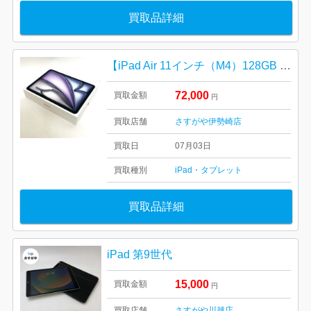
買取品詳細
【iPad Air 11インチ（M4）128GB Wi-Fiモデル】未使用品 高価買取｜伊勢崎市市場町
72,000
買取金額
円
買取店舗
さすがや伊勢崎店
買取日
07月03日
買取種別
iPad・タブレット
買取品詳細
iPad 第9世代
15,000
買取金額
円
買取店舗
さすがや川越店