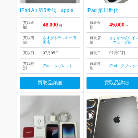
iPad Air 第5世代 apple
iPad 第11世代
買取金
買取金
48,000
45,000
円
円
額
額
買取店
さすがやラッキー清
買取店
さすがや佐久イ
舗
田店
舗
ーウェーブ店
買取日
07月05日
買取日
07月03日
買取種
買取種
iPad・タブレット
iPad・タブレッ
別
別
買取品詳細
買取品詳細