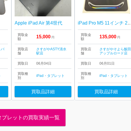
Apple iPad Air 第4世代
iPad Pro M5 11インチ
買取金
買取金
15,000
135,000
円
円
額
額
スバ
買取店
さすがやASTY清水
買取店
さすがやそよら飯
舗
駅店
舗
アップルロード店
買取日
06月04日
買取日
06月01日
買取種
買取種
ト
iPad・タブレット
iPad・タブレット
別
別
買取品詳細
買取品詳細
・タブレットの買取実績一覧