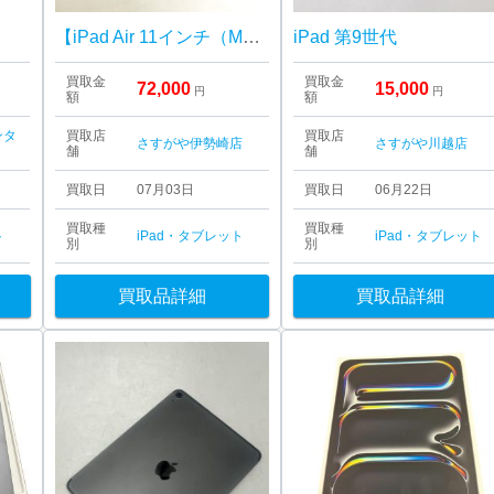
【iPad Air 11インチ（M4）128GB Wi-Fiモデル】未使用品 高価買取｜伊勢崎市市場町
iPad 第9世代
買取金
買取金
72,000
15,000
円
円
額
額
ンタ
買取店
買取店
さすがや伊勢崎店
さすがや川越店
舗
舗
買取日
07月03日
買取日
06月22日
買取種
買取種
ト
iPad・タブレット
iPad・タブレット
別
別
買取品詳細
買取品詳細