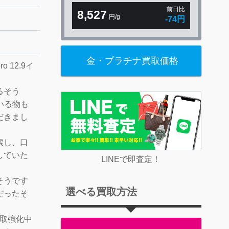
前日比
8,527
円/g
-74円
金・プラチナ買取価格
 12.9イ
るそう
いる物も
だきまし
索し、口
していた
LINEで即査定！
そうです
選べる買取方法
だったそ
買取強化中