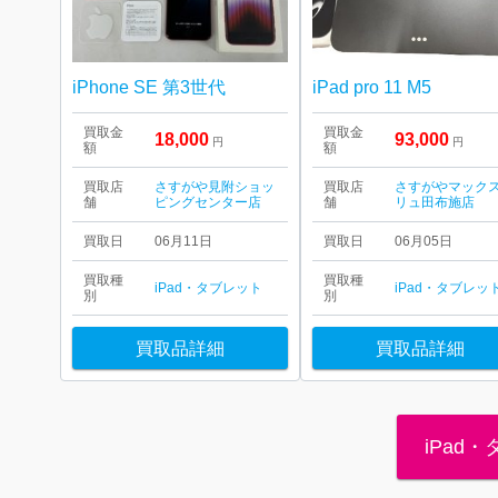
iPhone SE 第3世代
iPad pro 11 M5
買取金
買取金
18,000
93,000
円
円
額
額
買取店
さすがや見附ショッ
買取店
さすがやマック
舗
ピングセンター店
舗
リュ田布施店
買取日
06月11日
買取日
06月05日
買取種
買取種
iPad・タブレット
iPad・タブレッ
別
別
買取品詳細
買取品詳細
iPad