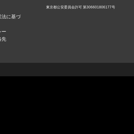
東京都公安委員会許可 第306601806177号
業法に基づ
シー
絡先