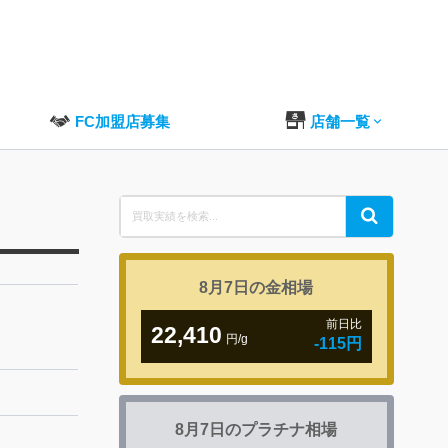
FC加盟店募集
店舗一覧
Search
Search
for:
8月7日の
金相場
前日比
22,410
円/g
-115円
8月7日の
プラチナ相場