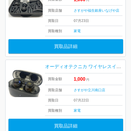
円
買取店舗
さすがや福生銀座いなげや店
買取日
07月23日
買取種別
家電
買取品詳細
オーディオテクニカ ワイヤレスイヤホン ATH-CKS30TW+
1,000
買取金額
円
買取店舗
さすがや立川南口店
買取日
07月22日
買取種別
家電
買取品詳細