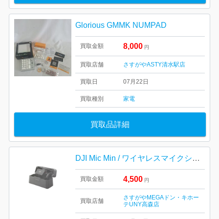
Glorious GMMK NUMPAD
8,000
買取金額
円
買取店舗
さすがやASTY清水駅店
買取日
07月22日
買取種別
家電
買取品詳細
DJI Mic Min / ワイヤレスマイクシステム / 家電 / 電化製品
4,500
買取金額
円
さすがやMEGAドン・キホー
買取店舗
テUNY高森店