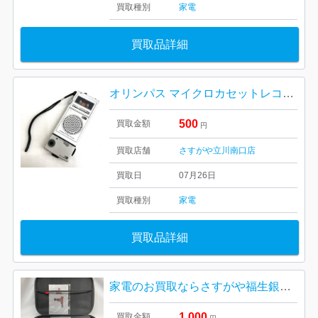
買取種別
家電
買取品詳細
オリンパス マイクロカセットレコーダー
500
買取金額
円
買取店舗
さすがや立川南口店
買取日
07月26日
買取種別
家電
買取品詳細
家電のお買取ならさすがや福生銀座いなげや店‼︎| 武蔵村山市緑が丘| 充電式電動マッサージ機
1,000
買取金額