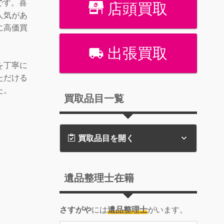
です。喜
店頭買取
人気があ
に高価買
出張買取
を丁寧に
ただける
た。
買取品目一覧
買取品目を開く
遺品整理士在籍
さすがや
には
遺品整理士
がいます。