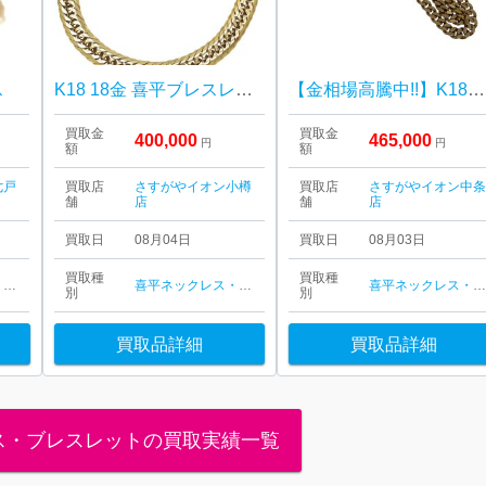
ス
K18 18金 喜平ブレスレット
【金相場高騰中!!】K18 18金 喜平ネックレス
買取金
買取金
400,000
465,000
円
円
額
額
七戸
買取店
さすがやイオン小樽
買取店
さすがやイオン中
舗
店
舗
店
買取日
08月04日
買取日
08月03日
買取種
買取種
喜平ネックレス・ブレスレット
喜平ネックレス・ブレスレット
喜平ネックレス・ブレスレッ
別
別
買取品詳細
買取品詳細
ス・ブレスレットの買取実績一覧