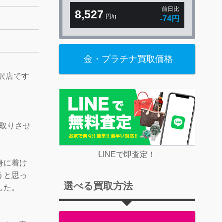
前日比
8,527
円/g
-74円
金・プラチナ買取価格
沢店です
買取りさせ
LINEで即査定！
身に着け
うと思っ
選べる買取方法
した。
、