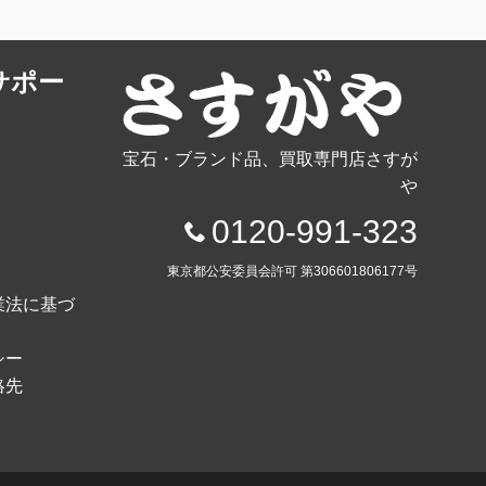
サポー
宝石・ブランド品、買取専門店さすが
や
0120-991-323
東京都公安委員会許可 第306601806177号
業法に基づ
シー
絡先