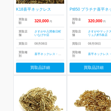
K18喜平ネックレス
買取金
買取金
320,000
320,000
円
円
額
額
買取店
さすがや入間春日町
買取店
さすがやマック
舗
いなげや店
舗
リュ八軒5条店
買取日
08月08日
買取日
08月08日
買取種
買取種
喜平ネックレス・ブレスレット
別
別
買取品詳細
買取品詳細