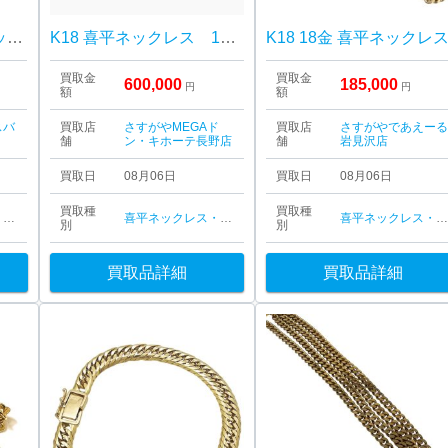
Pt850 プラチナ喜平ネックレス
K18 喜平ネックレス 18金
K18 18金 喜平ネックレ
買取金
買取金
600,000
185,000
円
円
額
額
スバ
買取店
さすがやMEGAド
買取店
さすがやであえー
舗
ン・キホーテ長野店
舗
岩見沢店
買取日
08月06日
買取日
08月06日
買取種
買取種
喜平ネックレス・ブレスレット
喜平ネックレス・ブレスレット
喜平ネックレス・ブレスレッ
別
別
買取品詳細
買取品詳細