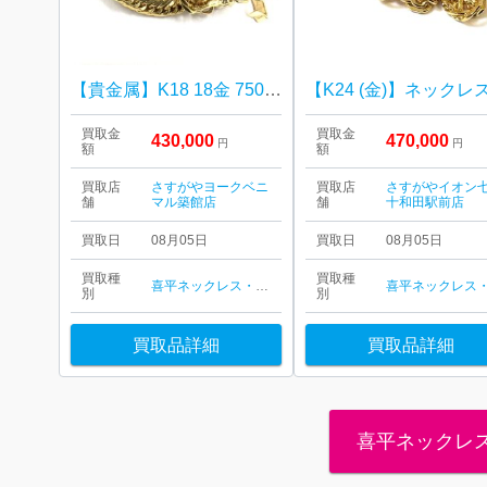
【貴金属】K18 18金 750 ネックレス ジュエリー アクセサリー
【K24 (金)】ネックレ
買取金
買取金
430,000
470,000
円
円
額
額
買取店
さすがやヨークベニ
買取店
さすがやイオン
舗
マル築館店
舗
十和田駅前店
買取日
08月05日
買取日
08月05日
買取種
買取種
喜平ネックレス・ブレスレット
別
別
買取品詳細
買取品詳細
喜平ネックレ