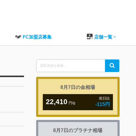
FC加盟店募集
店舗一覧
Search
Search
for:
8月7日の
金相場
前日比
22,410
円/g
-115円
8月7日の
プラチナ相場