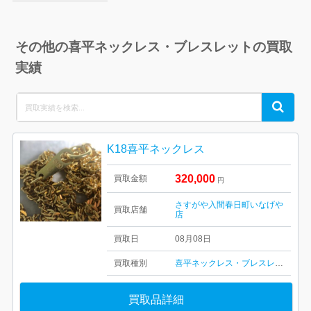
その他の喜平ネックレス・ブレスレットの買取
実績
Search
Search
for:
K18喜平ネックレス
320,000
買取金額
円
さすがや入間春日町いなげや
買取店舗
店
買取日
08月08日
買取種別
喜平ネックレス・ブレスレット
買取品詳細