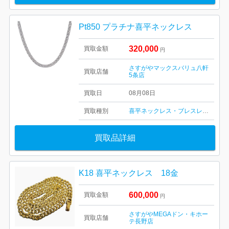
Pt850 プラチナ喜平ネックレス
320,000
買取金額
円
さすがやマックスバリュ八軒
買取店舗
5条店
買取日
08月08日
買取種別
喜平ネックレス・ブレスレット
買取品詳細
K18 喜平ネックレス 18金
600,000
買取金額
円
さすがやMEGAドン・キホー
買取店舗
テ長野店