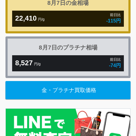
8月7日の
金相場
前日比
22,410
円/g
-115円
8月7日の
プラチナ相場
前日比
8,527
円/g
-74円
金・プラチナ買取価格