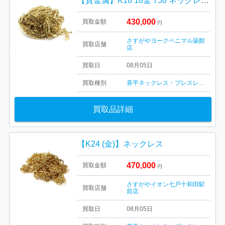
【貴金属】K18 18金 750 ネックレス ジュエリー アクセサリー
430,000
買取金額
円
さすがやヨークベニマル築館
買取店舗
店
買取日
08月05日
買取種別
喜平ネックレス・ブレスレット
買取品詳細
【K24 (金)】ネックレス
470,000
買取金額
円
さすがやイオン七戸十和田駅
買取店舗
前店
買取日
08月05日