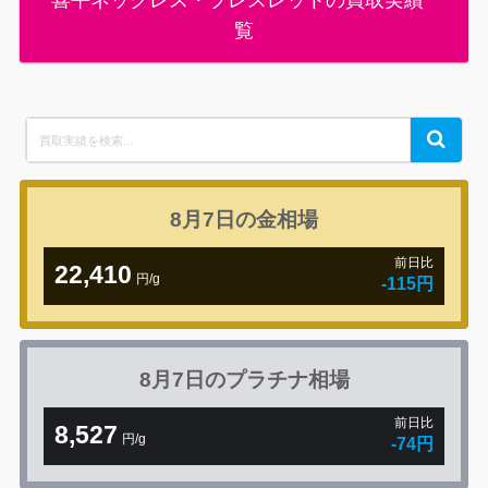
喜平ネックレス・ブレスレットの買取実績一
覧
Search
Search
for:
8月7日の
金相場
前日比
22,410
円/g
-115円
8月7日の
プラチナ相場
前日比
8,527
円/g
-74円