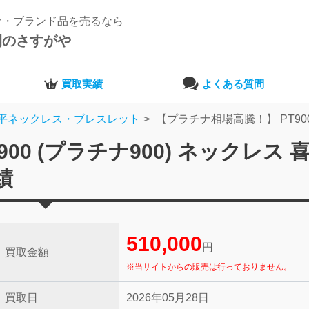
ナ・ブランド品を売るなら
開のさすがや
買取実績
よくある質問
平ネックレス・ブレスレット
【プラチナ相場高騰！】 PT900
0 (プラチナ900) ネックレス 喜
績
510,000
円
買取金額
※当サイトからの販売は行っておりません。
買取日
2026年05月28日