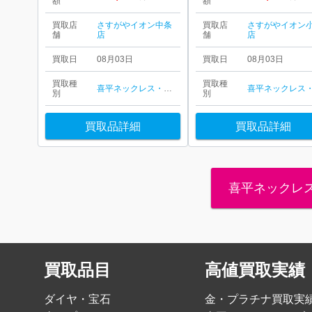
額
額
買取店
さすがやイオン中条
買取店
さすがやイオン
舗
店
舗
店
買取日
08月03日
買取日
08月03日
買取種
買取種
喜平ネックレス・ブレスレット
別
別
買取品詳細
買取品詳細
喜平ネックレ
買取品目
高値買取実績
ダイヤ・宝石
金・プラチナ買取実