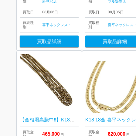
舗
岩見沢店
舗
マル築館店
買取日
08月06日
買取日
08月05日
買取種
買取種
喜平ネックレス・ブレスレット
別
別
買取品詳細
買取品詳細
【金相場高騰中!!】K18 18金 喜平ネックレス
K18 18金 喜平ネック
買取金
買取金
465,000
620,000
円
円