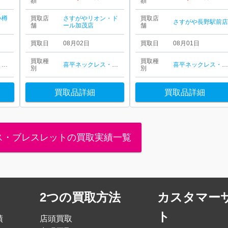
額
額
小樽
買取店
さすがやリオン・ド
買取店
さすがや長野駅前
舗
ール加茂店
舗
買取日
08月02日
買取日
08月01日
買取種
買取種
喜平ネックレス・ブレスレット
喜平ネックレス・ブレスレット
喜平ネックレス・ブレスレッ
別
別
買取品詳細
買取品詳細
ス・ブレスレットの買取実績一覧
2つの買取方法
カスタマー
ト
績
店頭買取