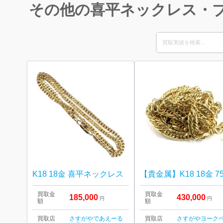
その他の喜平ネックレス・
Search
for:
K18 18金 喜平ネックレス
買取金
買取金
185,000
430,000
円
円
額
額
買取店
さすがやであえーる
買取店
さすがやヨーク