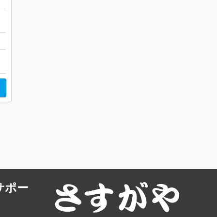
店
ト
サポー