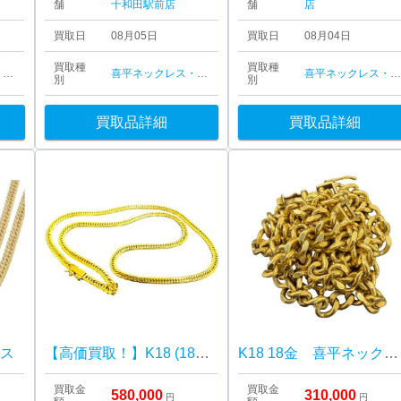
舗
十和田駅前店
舗
店
買取日
08月05日
買取日
08月04日
買取種
買取種
喜平ネックレス・ブレスレット
喜平ネックレス・ブレスレット
喜平ネックレス・ブレスレッ
別
別
買取品詳細
買取品詳細
レス
【高価買取！】K18 (18金) ネックレス 喜平 アクセサリー
K18 18金 喜平ネックレス
買取金
買取金
580,000
310,000
円
円