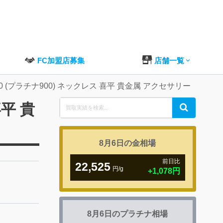
FC加盟店募集
店舗一覧
 (プラチナ900) ネックレス 喜平 貴金属 アクセサリー
Search
平 貴
Search
for:
8月6日の
金相場
前日比
22,525
円/g
+1,078円
8月6日の
プラチナ相場