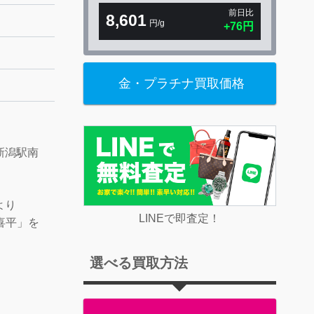
前日比
8,601
円/g
+76円
金・プラチナ買取価格
新潟駅南
より
LINEで即査定！
 喜平」を
選べる買取方法