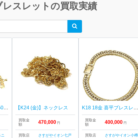
ブレスレットの買取実績
Search
【貴金属】K18 18金 750 ネックレス ジュエリー アクセサリー
【K24 (金)】ネックレス
K18 18金 喜平ブレスレ
買取金
買取金
470,000
400,000
円
円
額
額
ベニ
買取店
さすがやイオン七戸
買取店
さすがやイオン小