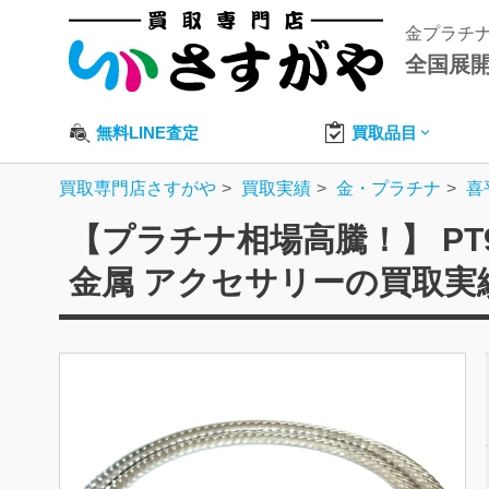
金プラチ
全国展
無料LINE査定
買取品目
買取専門店さすがや
買取実績
金・プラチナ
喜
【プラチナ相場高騰！】 PT90
金属 アクセサリーの買取実