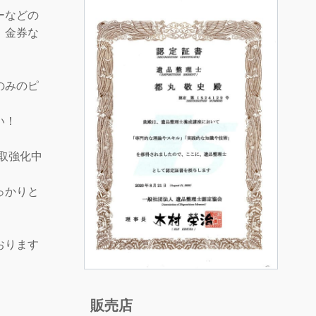
ーなどの
、金券な
のみのピ
い！
買取強化中
っかりと
おります
販売店