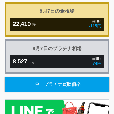
8月7日の
金相場
前日比
22,410
円/g
-115円
8月7日の
プラチナ相場
前日比
8,527
円/g
-74円
金・プラチナ買取価格