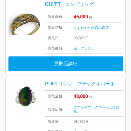
K18/PT コンビリング
45,000
買取金額
円
買取店舗
さすがや札幌宮の森店
買取日
08月09日
買取種別
金・プラチナ
買取品詳細
Pt900 リング ブラックオパール
48,000
買取金額
円
さすがやマックスバリュ澄川
買取店舗
店
買取日
08月09日