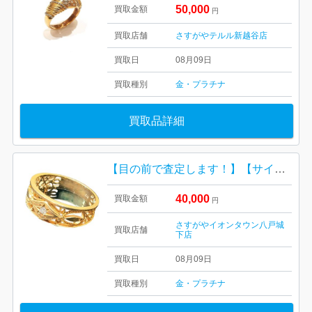
50,000
買取金額
円
買取店舗
さすがやテルル新越谷店
買取日
08月09日
買取種別
金・プラチナ
買取品詳細
【目の前で査定します！】【サイズアウト】K18(18金)リング
40,000
買取金額
円
さすがやイオンタウン八戸城
買取店舗
下店
買取日
08月09日
買取種別
金・プラチナ