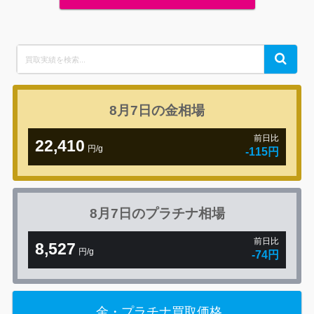
Search
Search
for:
8月7日の
金相場
前日比
22,410
円/g
-115円
8月7日の
プラチナ相場
前日比
8,527
円/g
-74円
金・プラチナ買取価格