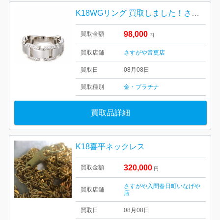
K18WGリング 買取しました！さすがや音更店
98,000
買取金額
円
買取店舗
さすがや音更店
買取日
08月08日
買取種別
金・プラチナ
買取品詳細
K18喜平ネックレス
320,000
買取金額
円
さすがや入間春日町いなげや
買取店舗
店
買取日
08月08日