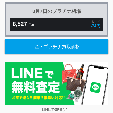
8月7日の
プラチナ相場
前日比
8,527
円/g
-74円
金・プラチナ買取価格
LINEで即査定！