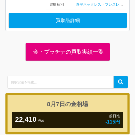
買取種別
喜平ネックレス・ブレスレット
買取品詳細
金・プラチナの買取実績一覧
Search
Search
for:
8月7日の
金相場
前日比
22,410
円/g
-115円