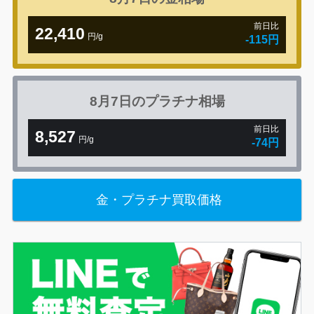
前日比
22,410
円/g
-115円
8月7日の
プラチナ相場
前日比
8,527
円/g
-74円
金・プラチナ買取価格