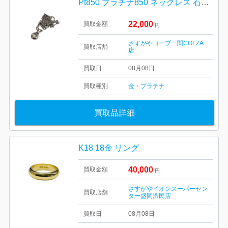
Pt850 プラチナ850 ネックレス 石付き ダイヤモンド ダイヤ アクセサリー 貴金属
22,000
買取金額
円
さすがやコープ一関COLZA
買取店舗
店
買取日
08月08日
買取種別
金・プラチナ
買取品詳細
K18 18金 リング
40,000
買取金額
円
さすがやイオンスーパーセン
買取店舗
ター盛岡渋民店
買取日
08月08日