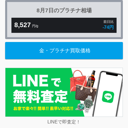
8月7日の
プラチナ相場
前日比
8,527
円/g
-74円
金・プラチナ買取価格
LINEで即査定！