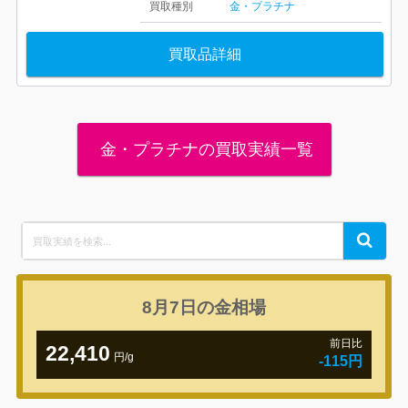
買取種別
金・プラチナ
買取品詳細
金・プラチナの買取実績一覧
Search
Search
for:
8月7日の
金相場
前日比
22,410
円/g
-115円