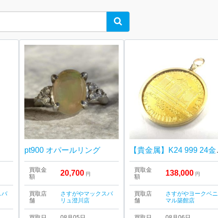
Search
pt900 オパールリング
【貴金属】K24 9
買取金
買取金
20,700
138,000
円
円
額
額
スバ
買取店
さすがやマックスバ
買取店
さすがやヨークベ
舗
リュ澄川店
舗
マル築館店
買取日
08月05日
買取日
08月06日