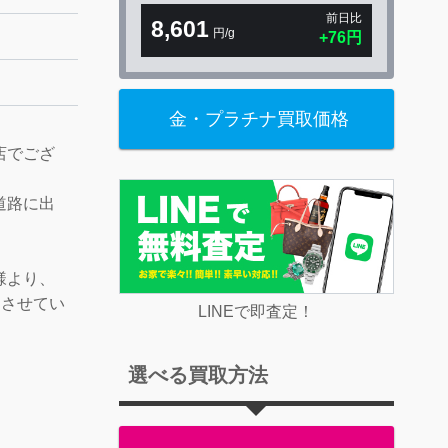
前日比
8,601
円/g
+76円
金・プラチナ買取価格
店でござ
道路に出
。
様より、
りをさせてい
LINEで即査定！
選べる買取方法