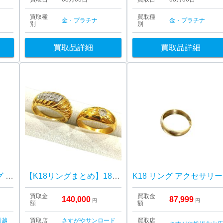
買取種
買取種
金・プラチナ
金・プラチナ
別
別
買取品詳細
買取品詳細
【貴金属】Pt900 リング ジュエリーの買取実績
【K18リングまとめ】18金・メレダイヤ・貴金属・アクセサリー・ジュエリー
K18 リング アクセサリー
買取金
買取金
140,000
87,999
円
円
額
額
新越
買取店
さすがやサンロード
買取店