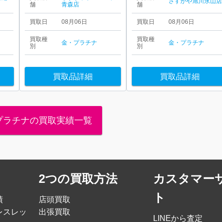
さすがや旭川永山
舗
青森店
舗
買取日
08月06日
買取日
08月06日
買取種
買取種
金・プラチナ
金・プラチナ
別
別
買取品詳細
買取品詳細
プラチナの買取実績一覧
2つの買取方法
カスタマー
ト
績
店頭買取
レスレッ
出張買取
LINEから査定