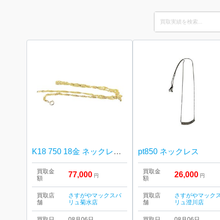
Search
for:
K18 750 18金 ネックレス 札幌市 白石区 菊水
pt850 ネックレス
買取金
買取金
77,000
26,000
円
円
額
額
買取店
さすがやマックスバ
買取店
さすがやマック
舗
リュ菊水店
舗
リュ澄川店
買取日
08月06日
買取日
08月06日