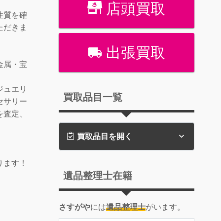
店頭買取
性質を確
ただきま
出張買取
金属・宝
ジュエリ
買取品目一覧
セサリー
を査定、
買取品目を開く
。
ります！
遺品整理士在籍
さすがや
には
遺品整理士
がいます。