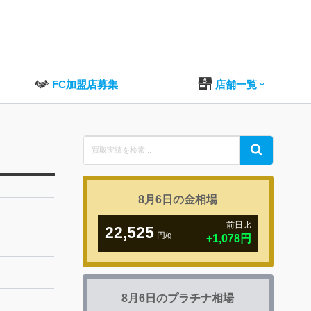
FC加盟店募集
店舗一覧
Search
Search
for:
8月6日の
金相場
前日比
22,525
円/g
+1,078円
8月6日の
プラチナ相場