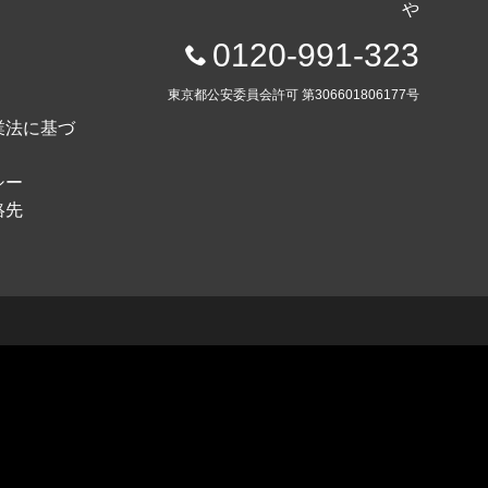
や
0120-991-323
東京都公安委員会許可 第306601806177号
業法に基づ
シー
絡先