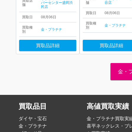
買取店
パーセンター盛岡渋
舗
谷店
舗
民店
買取日
08月06日
買取日
08月06日
買取種
金・プラチナ
買取種
別
金・プラチナ
別
買取品詳細
買取品詳細
金・
買取品目
高値買取実績
ダイヤ・宝石
金・プラチナ買取実
金・プラチナ
喜平ネックレス・ブ