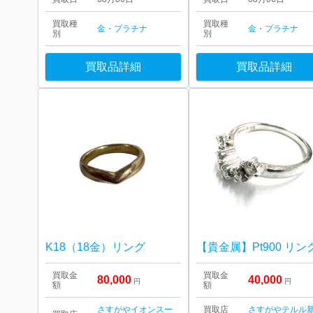
買取種
買取種
金・プラチナ
金・プラチナ
別
別
買取品詳細
買取品詳細
K18（18金）リング
買取金
買取金
80,000
40,000
円
円
額
額
さすがやイオンスー
買取店
さすがやテルル