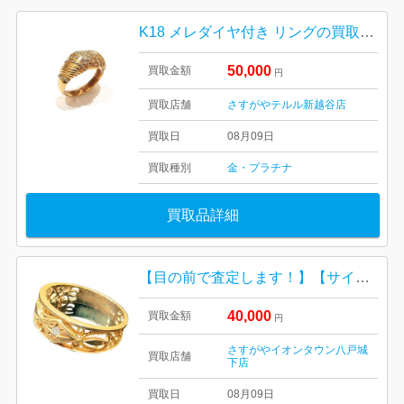
K18 メレダイヤ付き リングの買取実績
50,000
買取金額
円
買取店舗
さすがやテルル新越谷店
買取日
08月09日
買取種別
金・プラチナ
買取品詳細
【目の前で査定します！】【サイズアウト】K18(18金)リング
40,000
買取金額
円
さすがやイオンタウン八戸城
買取店舗
下店
買取日
08月09日