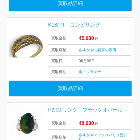
買取品詳細
K18/PT コンビリング
45,000
買取金額
円
買取店舗
さすがや札幌宮の森店
買取日
08月09日
買取種別
金・プラチナ
買取品詳細
Pt900 リング ブラックオパール
48,000
買取金額
円
さすがやマックスバリュ澄川
買取店舗
店