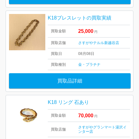
K18ブレスレットの買取実績
25,000
買取金額
円
買取店舗
さすがやテルル新越谷店
買取日
08月08日
買取種別
金・プラチナ
買取品詳細
K18 リング 石あり
70,000
買取金額
円
さすがやグランマート湯沢イ
買取店舗
ンター店