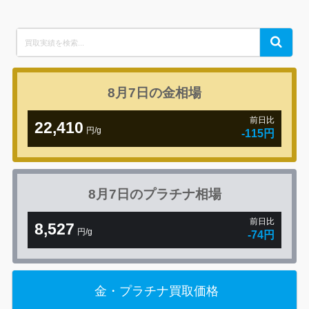
Search
Search
for:
8月7日の
金相場
前日比
22,410
円/g
-115円
8月7日の
プラチナ相場
前日比
8,527
円/g
-74円
金・プラチナ買取価格