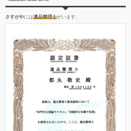
さすがや
には
遺品整理士
がいます。