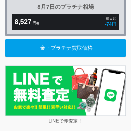
8月7日の
プラチナ相場
前日比
8,527
円/g
-74円
金・プラチナ買取価格
LINEで即査定！