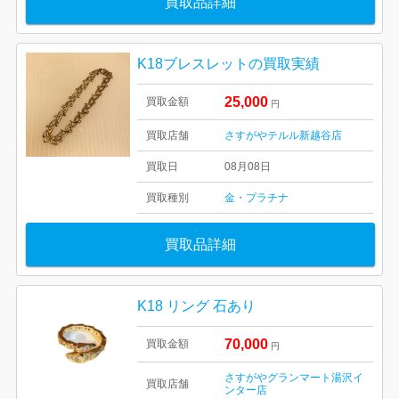
買取品詳細
K18ブレスレットの買取実績
25,000
買取金額
円
買取店舗
さすがやテルル新越谷店
買取日
08月08日
買取種別
金・プラチナ
買取品詳細
K18 リング 石あり
70,000
買取金額
円
さすがやグランマート湯沢イ
買取店舗
ンター店