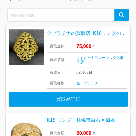
Search
Search
for:
金プラチナの買取店| K18リングの買取| 龍ケ崎市
75,000
買取金額
円
さすがやミスターマックス取
買取店舗
手店
買取日
08月09日
買取種別
金・プラチナ
買取品詳細
K18 リング 札幌市白石区菊水
60,000
買取金額
円