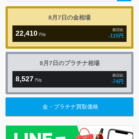
8月7日の
金相場
前日比
22,410
円/g
-115円
8月7日の
プラチナ相場
前日比
8,527
円/g
-74円
金・プラチナ買取価格