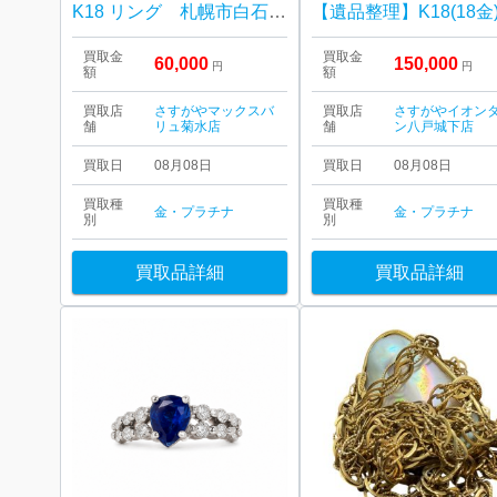
K18 リング 札幌市白石区菊水
買取金
買取金
60,000
150,000
円
円
額
額
買取店
さすがやマックスバ
買取店
さすがやイオン
舗
リュ菊水店
舗
ン八戸城下店
買取日
08月08日
買取日
08月08日
買取種
買取種
金・プラチナ
金・プラチナ
別
別
買取品詳細
買取品詳細