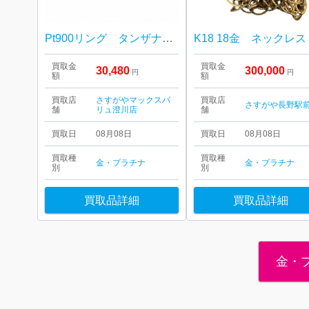
Pt900リング タンザナイト
K18 18金 ネックレス
買取金
買取金
30,480
300,000
円
円
額
額
買取店
さすがやマックスバ
買取店
さすがや長野駅
舗
リュ澄川店
舗
買取日
08月08日
買取日
08月08日
買取種
買取種
金・プラチナ
金・プラチナ
別
別
買取品詳細
買取品詳細
金・