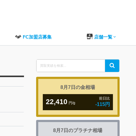
FC加盟店募集
店舗一覧
Search
Search
for:
8月7日の
金相場
前日比
22,410
円/g
-115円
8月7日の
プラチナ相場