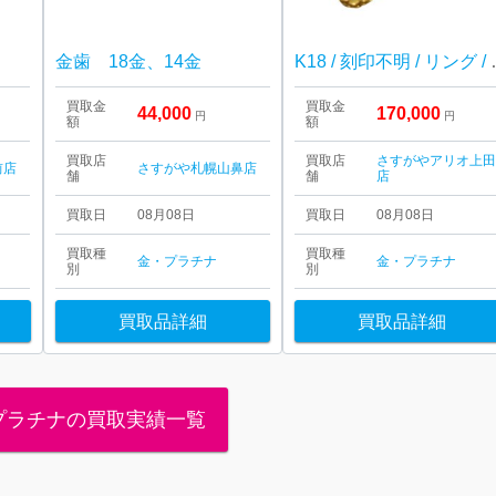
金歯 18金、14金
K18 / 
買取金
買取金
44,000
170,000
円
円
額
額
買取店
買取店
さすがやアリオ上
前店
さすがや札幌山鼻店
舗
舗
店
買取日
08月08日
買取日
08月08日
買取種
買取種
金・プラチナ
金・プラチナ
別
別
買取品詳細
買取品詳細
プラチナの買取実績一覧