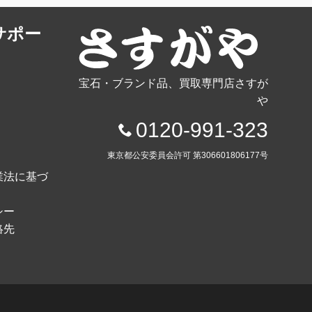
サポー
宝石・ブランド品、買取専門店さすが
や
0120-991-323
東京都公安委員会許可 第306601806177号
業法に基づ
シー
絡先