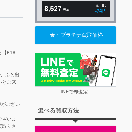
前日比
8,527
円/g
-74円
金・プラチナ買取価格
【K18
！
で、ふと出
いとご来
LINEで即査定！
印がござい
選べる買取方法
ございま
買取りさ