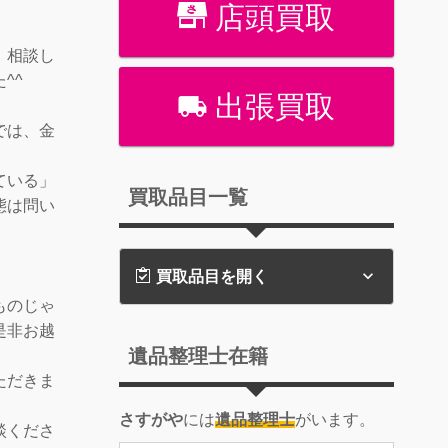
店頭買取
！相談し
^^
出張買取
では、金
ている」
買取品目一覧
態は問い
買取品目を開く
ものじゃ
是非お越
遺品整理士在籍
ただきま
さすがや
には
遺品整理士
がいます。
談くださ