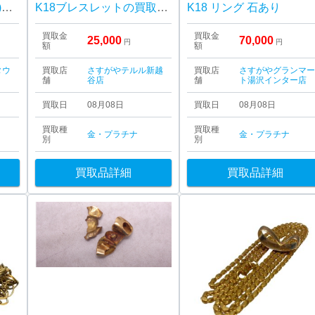
【遺品整理】K18(18金)リング
K18ブレスレットの買取実績
K18 リング 石あり
買取金
買取金
25,000
70,000
円
円
額
額
タウ
買取店
さすがやテルル新越
買取店
さすがやグランマ
舗
谷店
舗
ト湯沢インター店
買取日
08月08日
買取日
08月08日
買取種
買取種
金・プラチナ
金・プラチナ
別
別
買取品詳細
買取品詳細