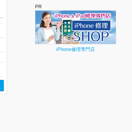
PR
刻印不明 / リング / チェーン
田
iPhone修理専門店