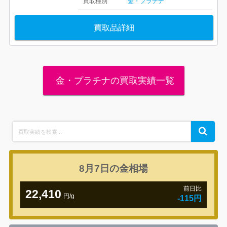
買取種別
金・プラチナ
買取品詳細
金・プラチナの買取実績一覧
Search
Search
for:
8月7日の
金相場
前日比
22,410
円/g
-115円