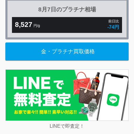
8月7日の
プラチナ相場
前日比
8,527
円/g
-74円
金・プラチナ買取価格
LINEで即査定！