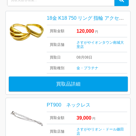
for:
18金 K18 750 リング 指輪 アクセサリー
120,000
買取金額
円
さすがやイオンタウン南城大
買取店舗
里店
買取日
08月08日
買取種別
金・プラチナ
買取品詳細
PT900 ネックレス
39,000
買取金額
円
さすがやリオン・ドール鎌田
買取店舗
店