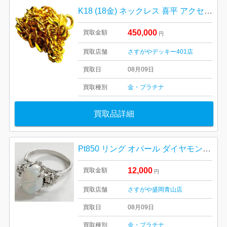
K18 (18金) ネックレス 喜平 アクセサリー 貴金属
450,000
買取金額
円
買取店舗
さすがやデッキー401店
買取日
08月09日
買取種別
金・プラチナ
買取品詳細
Pt850 リング オパール ダイヤモンド ジュエリー アクセサリー
12,000
買取金額
円
買取店舗
さすがや盛岡青山店
買取日
08月09日
買取種別
金・プラチナ