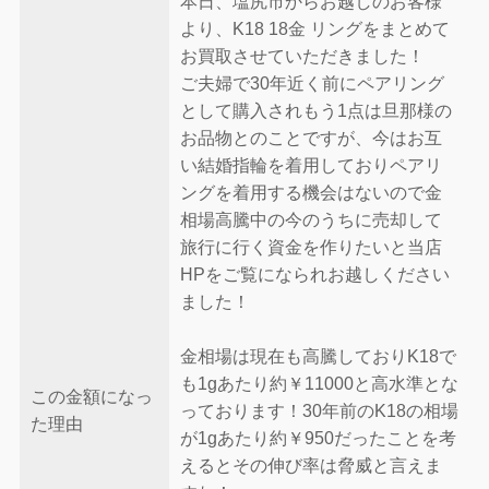
本日、塩尻市からお越しのお客様
より、K18 18金 リングをまとめて
お買取させていただきました！
ご夫婦で30年近く前にペアリング
として購入されもう1点は旦那様の
お品物とのことですが、今はお互
い結婚指輪を着用しておりペアリ
ングを着用する機会はないので金
相場高騰中の今のうちに売却して
旅行に行く資金を作りたいと当店
HPをご覧になられお越しください
ました！
金相場は現在も高騰しておりK18で
も1gあたり約￥11000と高水準とな
この金額になっ
っております！30年前のK18の相場
た理由
が1gあたり約￥950だったことを考
えるとその伸び率は脅威と言えま