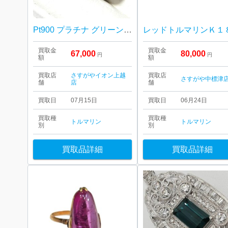
Pt900 プラチナ グリーントルマリン リング 指輪 アクセサリー
買取金
買取金
67,000
80,000
円
円
額
額
買取店
さすがやイオン上越
買取店
さすがや中標津
舗
店
舗
買取日
07月15日
買取日
06月24日
買取種
買取種
トルマリン
トルマリン
別
別
買取品詳細
買取品詳細