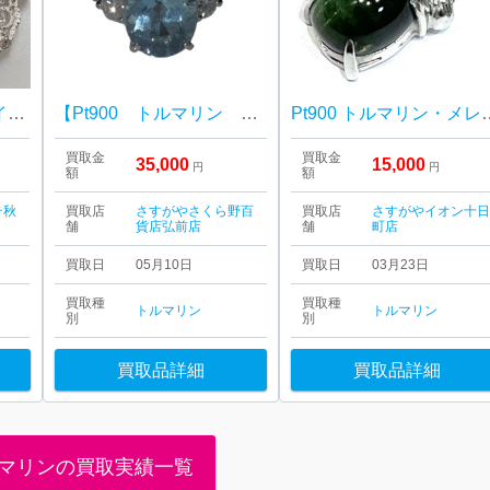
Pt900 トルマリン＆ダイヤ ネックレストップ
【Pt900 トルマリン リング】の買取実績
Pt900 トルマリン・メレダイヤモ
買取金
買取金
35,000
15,000
円
円
額
額
テ秋
買取店
さすがやさくら野百
買取店
さすがやイオン十
舗
貨店弘前店
舗
町店
買取日
05月10日
買取日
03月23日
買取種
買取種
トルマリン
トルマリン
別
別
買取品詳細
買取品詳細
マリンの買取実績一覧