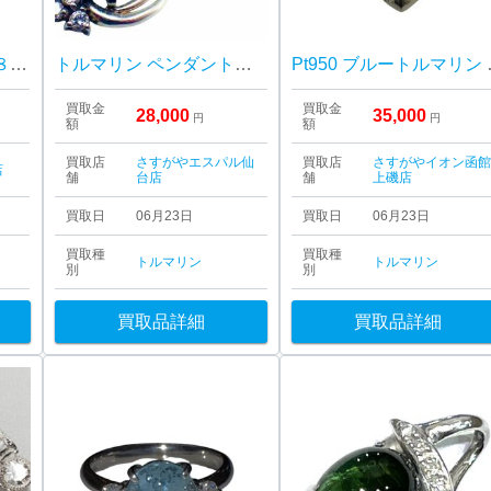
レッドトルマリンＫ１８リング買い取りました さすがや中標津店
トルマリン ペンダントトップ
Pt950 ブ
買取金
買取金
28,000
35,000
円
円
額
額
買取店
さすがやエスパル仙
買取店
さすがやイオン函
店
舗
台店
舗
上磯店
買取日
06月23日
買取日
06月23日
買取種
買取種
トルマリン
トルマリン
別
別
買取品詳細
買取品詳細