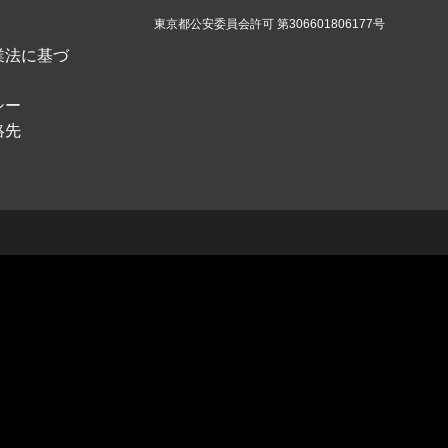
東京都公安委員会許可 第306601806177号
業法に基づ
シー
絡先