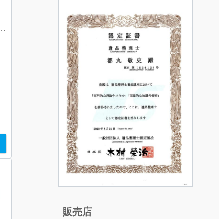
ルートルマリン ネックレストップ【函館上磯店】
館
販売店