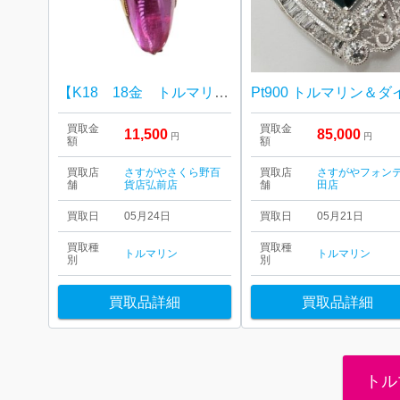
【K18 18金 トルマリン リング】の買取実績
買取金
買取金
11,500
85,000
円
円
額
額
買取店
さすがやさくら野百
買取店
さすがやフォン
舗
貨店弘前店
舗
田店
買取日
05月24日
買取日
05月21日
買取種
買取種
トルマリン
トルマリン
別
別
買取品詳細
買取品詳細
トル