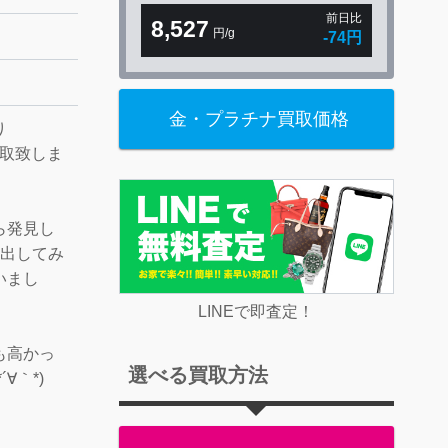
前日比
8,527
円/g
-74円
金・プラチナ買取価格
り
買取致しま
ら発見し
に出してみ
いまし
LINEで即査定！
も高かっ
選べる買取方法
∀｀*)