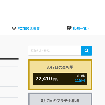
FC加盟店募集
店舗一覧
Search
Search
for:
8月7日の
金相場
前日比
22,410
円/g
-115円
8月7日の
プラチナ相場