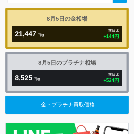
for:
8月5日の
金相場
前日比
21,447
円/g
+144円
8月5日の
プラチナ相場
前日比
8,525
円/g
+524円
金・プラチナ買取価格