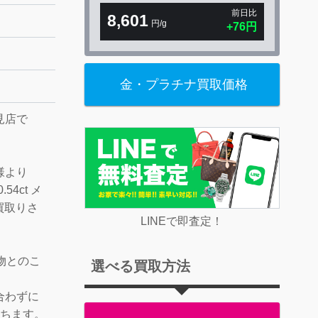
前日比
8,601
円/g
+76円
金・プラチナ買取価格
見店で
様より
54ct メ
お買取りさ
LINEで即査定！
物とのこ
選べる買取方法
合わずに
経ちます。