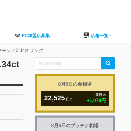
FC加盟店募集
店舗一覧
モンド0.34ct リング
Search
4ct
Search
for:
8月6日の
金相場
前日比
22,525
円/g
+1,078円
8月6日の
プラチナ相場