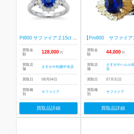
Pt900 サファイア 2.15ct ダイヤ 0.85ct リング
買取金
買取金
128,000
44,000
円
円
額
額
買取店
買取店
さすがやハルル
さすがや札幌中央店
舗
舗
店
買取日
08月04日
買取日
07月31日
買取種
買取種
サファイア
サファイア
別
別
買取品詳細
買取品詳細