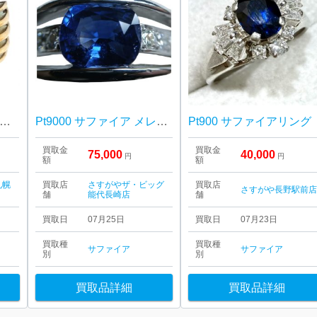
18 18金 750 サファイア・メレダイヤモンド リング 札幌市 東区 元町
Pt9000 サファイア メレダイヤ付きリング 買取り
Pt900 サファイアリング
買取金
買取金
75,000
40,000
円
円
額
額
札幌
買取店
さすがやザ・ビッグ
買取店
さすがや長野駅前
舗
能代長崎店
舗
買取日
07月25日
買取日
07月23日
買取種
買取種
サファイア
サファイア
別
別
買取品詳細
買取品詳細