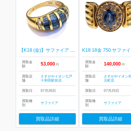
【K18 (金)】サファイア / メレダイヤ / リング
K
買取金
買取金
53,000
140,000
円
円
額
額
買取店
さすがやイオン七戸
買取店
さすがやイオン
舗
十和田駅前店
舗
元町店
買取日
07月26日
買取日
07月25日
買取種
買取種
サファイア
サファイア
別
別
買取品詳細
買取品詳細