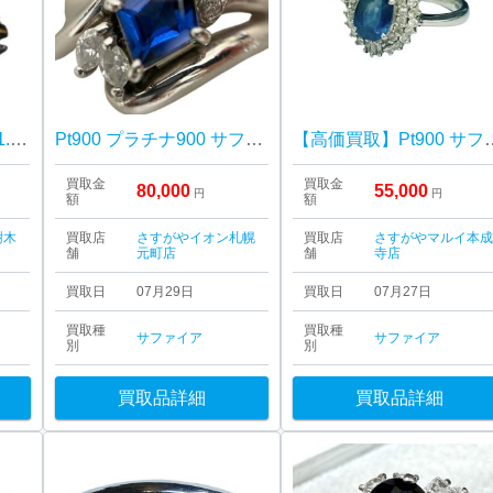
【Pm900 サファイア1.75ct リング】ハルル樹木店
Pt900 プラチナ900 サファイア メレダイヤ リング 札幌市 東区 元町
【高価買取】Pt90
買取金
買取金
80,000
55,000
円
円
額
額
樹木
買取店
さすがやイオン札幌
買取店
さすがやマルイ本
舗
元町店
舗
寺店
買取日
07月29日
買取日
07月27日
買取種
買取種
サファイア
サファイア
別
別
買取品詳細
買取品詳細