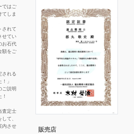
ーではご
けてしま
トされて
させてい
のお石代
金額をご
定される
た！」
のご説明
た！
当査定士
をして、
案内させ
販売店