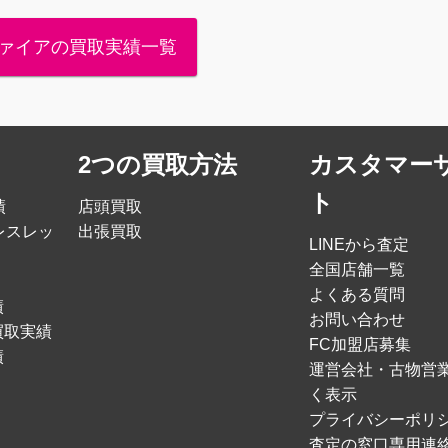
ァイアの買取実績一覧
2つの買取方法
カスタマー
ト
績
店頭買取
レスレッ
出張買取
LINEから査定
全国店舗一覧
よくある質問
績
お問い合わせ
買取実績
FC加盟店募集
績
運営会社・古物営
く表示
プライバシーポリ
査定の窓口専用連