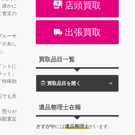
店頭買取
、誰かに
ご査定の
出張買取
ブルーサ
ドがあし
た。
買取品目一覧
イントに
ラット」
「特殊効
買取品目を開く
石でも共
。
遺品整理士在籍
、照りが
高額査定
さすがや
には
遺品整理士
がいます。