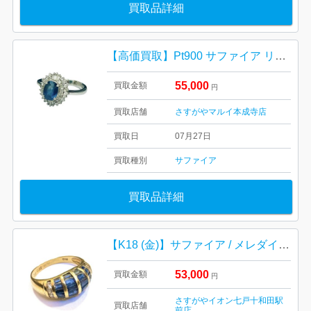
買取品詳細
【高価買取】Pt900 サファイア リング
55,000
買取金額
円
買取店舗
さすがやマルイ本成寺店
買取日
07月27日
買取種別
サファイア
買取品詳細
【K18 (金)】サファイア / メレダイヤ / リング
53,000
買取金額
円
さすがやイオン七戸十和田駅
買取店舗
前店