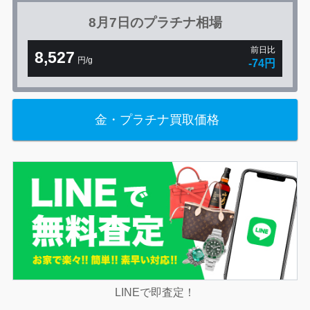
8月7日の
プラチナ相場
前日比
8,527
円/g
-74円
金・プラチナ買取価格
LINEで即査定！