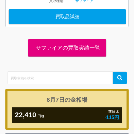
買取種別
サファイア
買取品詳細
サファイアの買取実績一覧
Search
Search
for:
8月7日の
金相場
前日比
22,410
円/g
-115円