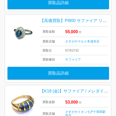
買取品詳細
【高価買取】Pt900 サファイア リング
55,000
買取金額
円
買取店舗
さすがやマルイ本成寺店
買取日
07月27日
買取種別
サファイア
買取品詳細
【K18 (金)】サファイア / メレダイヤ / リング
53,000
買取金額
円
さすがやイオン七戸十和田駅
買取店舗
前店