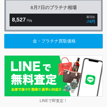
8月7日の
プラチナ相場
前日比
8,527
円/g
-74円
金・プラチナ買取価格
LINEで即査定！