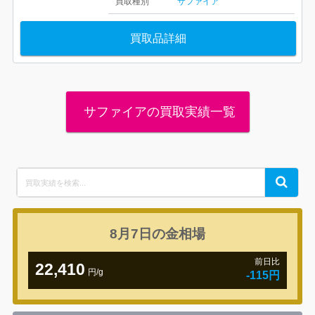
買取種別
サファイア
買取品詳細
サファイアの買取実績一覧
Search
Search
for:
8月7日の
金相場
前日比
22,410
円/g
-115円