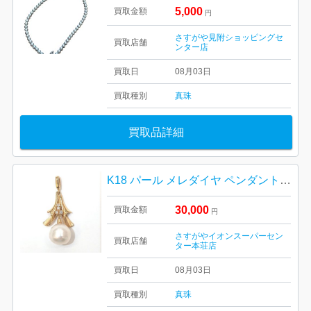
5,000
買取金額
円
さすがや見附ショッピングセ
買取店舗
ンター店
買取日
08月03日
買取種別
真珠
買取品詳細
K18 パール メレダイヤ ペンダントトップ
30,000
買取金額
円
さすがやイオンスーパーセン
買取店舗
ター本荘店
買取日
08月03日
買取種別
真珠