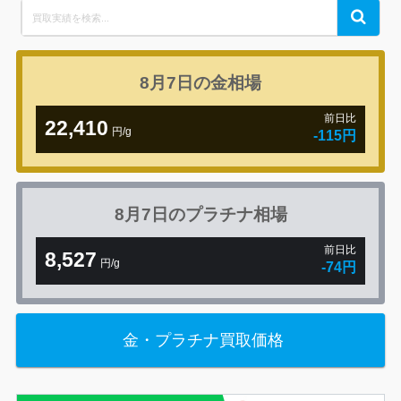
Search
Search
for:
8月7日の
金相場
前日比
22,410
円/g
-115円
8月7日の
プラチナ相場
前日比
8,527
円/g
-74円
金・プラチナ買取価格