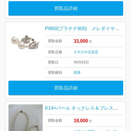
買取品詳細
Pt900(プラチナ900) メレダイヤ、バロックパール イヤリング
33,000
買取金額
円
買取店舗
さすがや北見店
買取日
08月03日
買取種別
真珠
買取品詳細
K14×パール ネックレス＆ブレスレット セット
18,000
買取金額
円