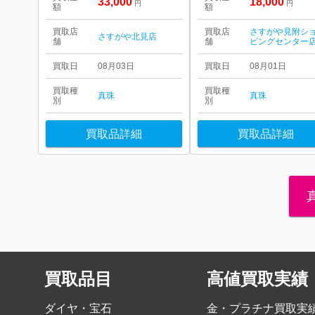
33,000
18,000
円
円
額
額
買取店
買取店
さすがや見附シ
さすがや北見店
舗
舗
ピングセンター
買取日
08月03日
買取日
08月01日
買取種
買取種
真珠
真珠
別
別
買取品詳細
買取品詳細
買取品目
高値買取実績
ダイヤ・宝石
金・プラチナ買取実