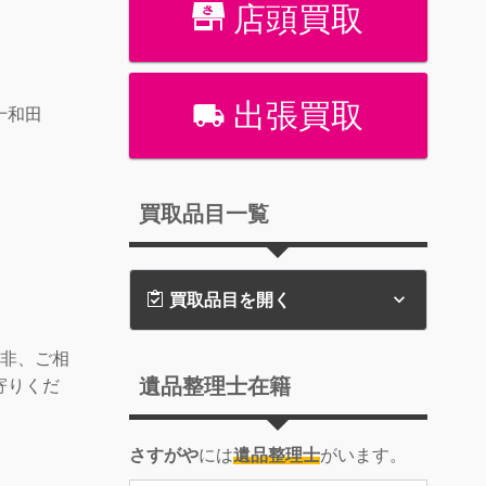
店頭買取
】
出張買取
十和田
】
買取品目一覧
買取品目を開く
是非、ご相
遺品整理士在籍
寄りくだ
さすがや
には
遺品整理士
がいます。