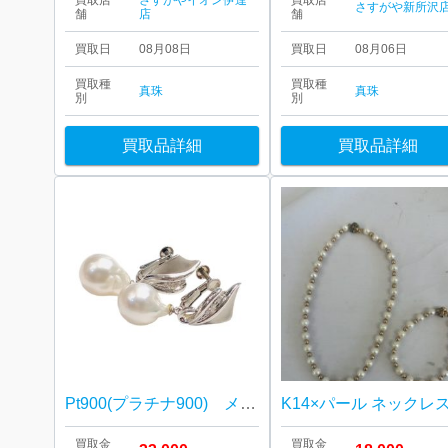
買取店
さすがやイオン伊達
買取店
さすがや新所沢
舗
店
舗
買取日
08月08日
買取日
08月06日
買取種
買取種
真珠
真珠
別
別
買取品詳細
買取品詳細
Pt900(プラチナ900) メレダイヤ、バロックパール イヤリング
買取金
買取金