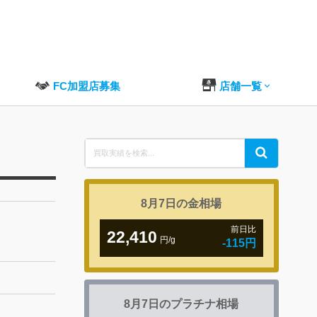
FC加盟店募集
店舗一覧
Search
Search
for:
8月7日の
金相場
前日比
22,410
円/g
-115円
8月7日の
プラチナ相場