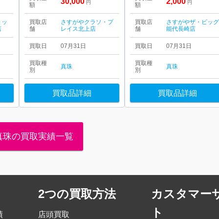
30,000
2,000
円
円
額
額
ョッ
買取店
さすがやクラソ・プ
買取店
さすがやザ・ビッ
店
舗
レイス北上店
舗
能代長崎店
買取日
07月31日
買取日
07月31日
買取種
買取種
真珠
真珠
別
別
買取品詳細
買取品詳細
真珠の買取実績一覧
2つの買取方法
カスタマー
ト
績
店頭買取