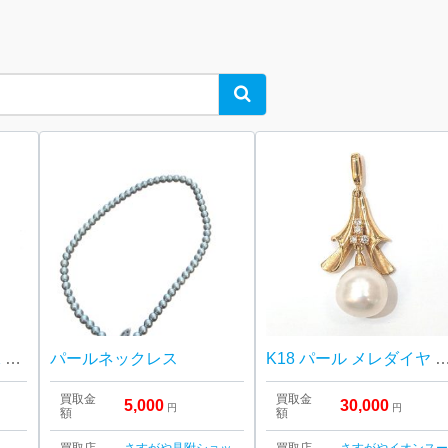
Search
パール ネックレス 真珠 SILVER金具
パールネックレス
K18 パール メレダイヤ ペンダ
買取金
買取金
5,000
30,000
円
円
額
額