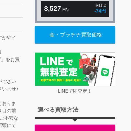
前日比
8,527
円/g
-74円
金・プラチナ買取価格
すがやイ
！
り
ング」をお買
がござい
さいませ♪
LINEで即査定！
ておりま
選べる買取方法
り目の前
♪ご不安な
店頭にて