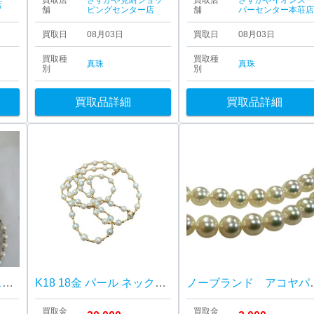
買取店
さすがや見附ショッ
買取店
さすがやイオンス
店
舗
ピングセンター店
舗
パーセンター本荘
買取日
08月03日
買取日
08月03日
買取種
買取種
真珠
真珠
別
別
買取品詳細
買取品詳細
K14×パール ネックレス＆ブレスレット セット
K18 18金 パール ネックレス ジュエリー アクセサリー
ノーブランド ア
買取金
買取金