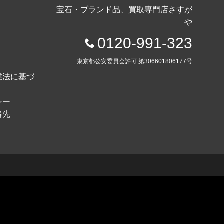
宝石・ブランド品、買取専門店さすが
や
0120-991-323
東京都公安委員会許可 第306601806177号
業法に基づ
シー
絡先