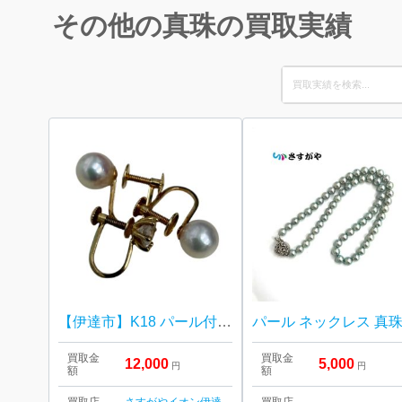
その他の真珠の買取実績
Search
for:
【伊達市】K18 パール付きイヤリングを高価買取しました！
買取金
買取金
12,000
5,000
円
円
額
額