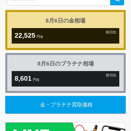
for:
8月6日の
金相場
前日比
22,525
円/g
+1,078円
8月6日の
プラチナ相場
前日比
8,601
円/g
+76円
金・プラチナ買取価格