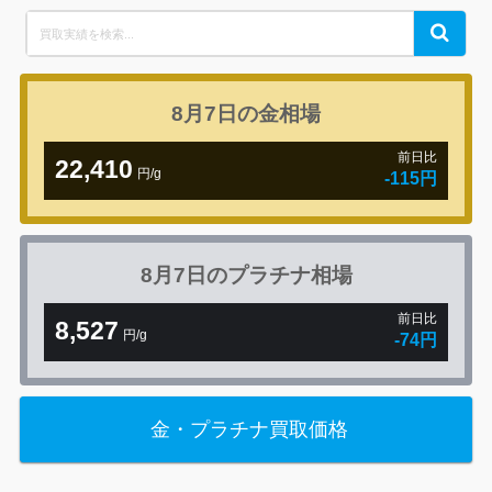
Search
Search
for:
8月7日の
金相場
前日比
22,410
円/g
-115円
8月7日の
プラチナ相場
前日比
8,527
円/g
-74円
金・プラチナ買取価格