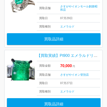
さすがやイオンモール釧路昭
買取店舗
和店
買取日
07月29日
買取種別
エメラルド
買取品詳細
【買取実績】Pt900 エメラルドリング 1ct メレダイヤ0.4ctを高価買取｜イオン登別店
70,000
買取金額
円
買取店舗
さすがやイオン登別店
買取日
07月27日
買取種別
エメラルド
買取品詳細