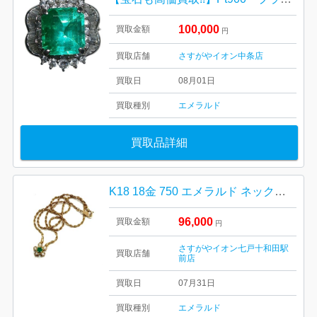
100,000
買取金額
円
買取店舗
さすがやイオン中条店
買取日
08月01日
買取種別
エメラルド
買取品詳細
K18 18金 750 エメラルド ネックレス
96,000
買取金額
円
さすがやイオン七戸十和田駅
買取店舗
前店
買取日
07月31日
買取種別
エメラルド