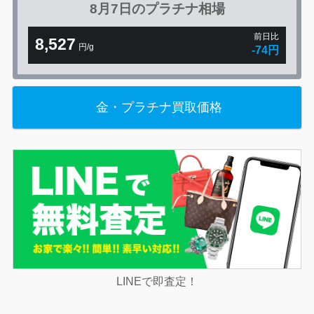
8月7日の
プラチナ相場
前日比
8,527
円/g
-74円
金・プラチナ買取価格
LINEで即査定！