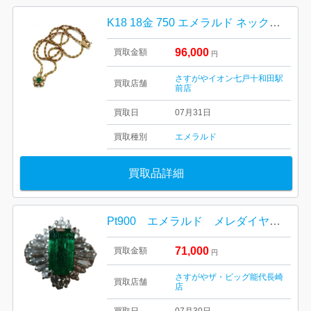
K18 18金 750 エメラルド ネックレス
96,000
買取金額
円
さすがやイオン七戸十和田駅
買取店舗
前店
買取日
07月31日
買取種別
エメラルド
買取品詳細
Pt900 エメラルド メレダイヤ付きリング 買取り
71,000
買取金額
円
さすがやザ・ビッグ能代長崎
買取店舗
店