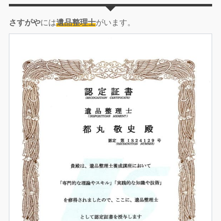
さすがや
には
遺品整理士
がいます。