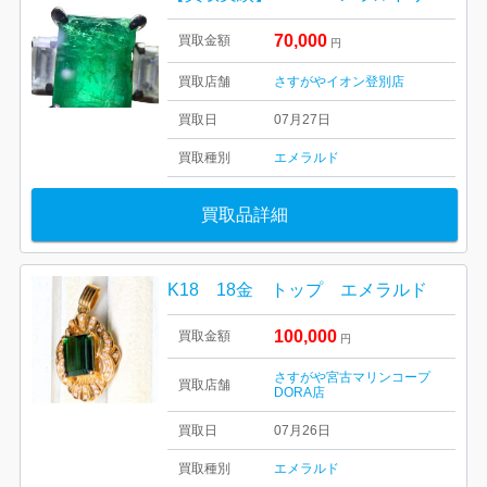
70,000
買取金額
円
買取店舗
さすがやイオン登別店
買取日
07月27日
買取種別
エメラルド
買取品詳細
K18 18金 トップ エメラルド
100,000
買取金額
円
さすがや宮古マリンコープ
買取店舗
DORA店
買取日
07月26日
買取種別
エメラルド