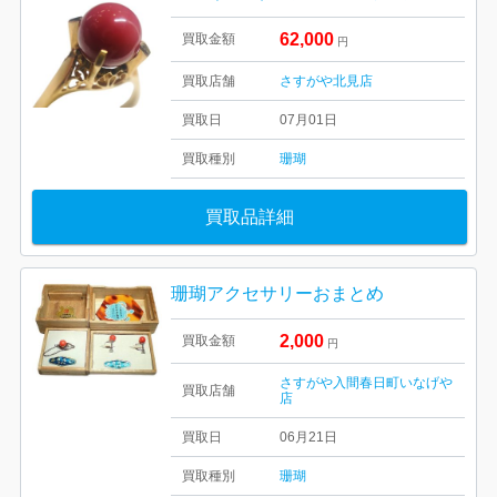
62,000
買取金額
円
買取店舗
さすがや北見店
買取日
07月01日
買取種別
珊瑚
買取品詳細
珊瑚アクセサリーおまとめ
2,000
買取金額
円
さすがや入間春日町いなげや
買取店舗
店
買取日
06月21日
買取種別
珊瑚