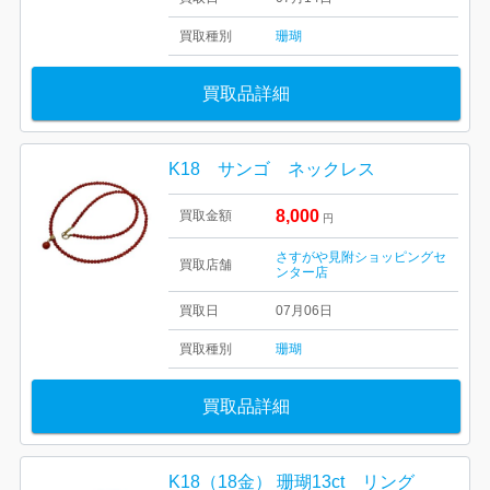
買取種別
珊瑚
買取品詳細
K18 サンゴ ネックレス
8,000
買取金額
円
さすがや見附ショッピングセ
買取店舗
ンター店
買取日
07月06日
買取種別
珊瑚
買取品詳細
K18（18金） 珊瑚13ct リング