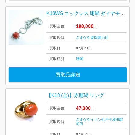
K18WG ネックレス 珊瑚 ダイヤモンド ジュエリー アクセサリー
190,000
買取金額
円
買取店舗
さすがや盛岡青山店
買取日
07月20日
買取種別
珊瑚
買取品詳細
【K18 (金)】赤珊瑚 リング
47,000
買取金額
円
さすがやイオン七戸十和田駅
買取店舗
前店
買取日
07月14日