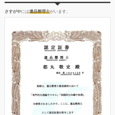
さすがや
には
遺品整理士
がいます。