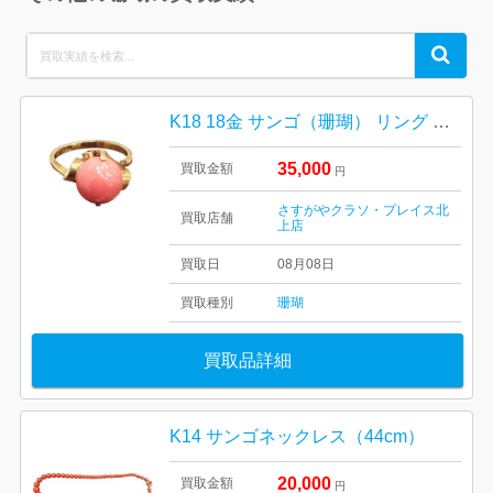
Search
Search
for:
K18 18金 サンゴ（珊瑚） リング ジュエリー アクセサリー
35,000
買取金額
円
さすがやクラソ・プレイス北
買取店舗
上店
買取日
08月08日
買取種別
珊瑚
買取品詳細
K14 サンゴネックレス（44cm）
20,000
買取金額
円