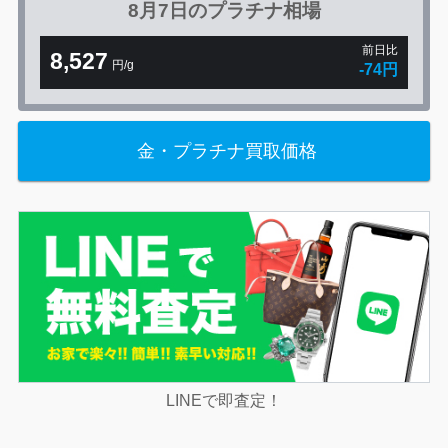
8月7日の
プラチナ相場
前日比
8,527
円/g
-74円
金・プラチナ買取価格
LINEで即査定！