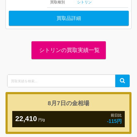
買取種別
シトリン
買取品詳細
シトリンの買取実績一覧
Search
Search
for:
8月7日の
金相場
前日比
22,410
円/g
-115円