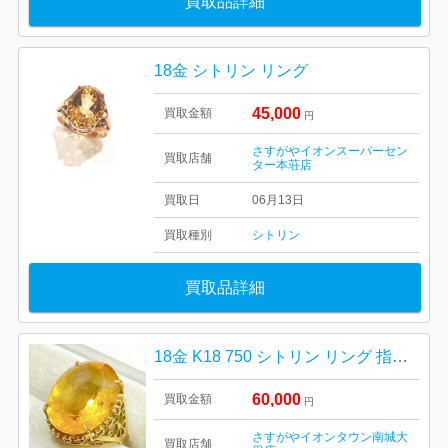
買取品詳細
18金 シトリン リング
45,000
買取金額
円
さすがやイオンスーパーセン
買取店舗
ター本荘店
買取日
06月13日
買取種別
シトリン
買取品詳細
18金 K18 750 シトリン リング 指輪 アクセサリー
60,000
買取金額
円
さすがやイオンタウン南城大
買取店舗