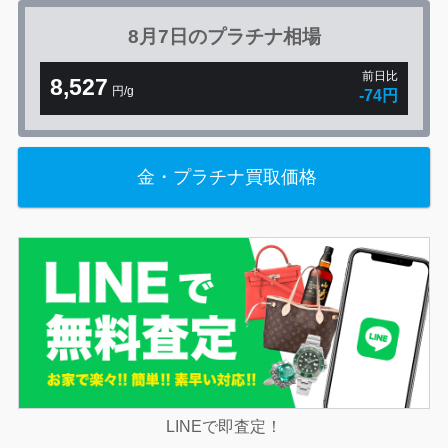
8月7日の
プラチナ相場
前日比
8,527
円/g
-74円
金・プラチナ買取価格
LINEで即査定！