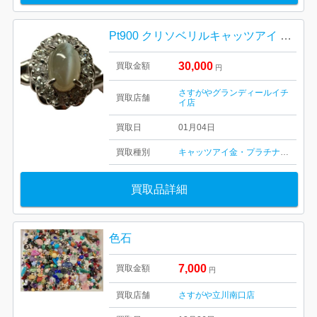
Pt900 クリソベリルキャッツアイ リング 0.6ct をお買取りしました｜函館市
30,000
買取金額
円
さすがやグランディールイチ
買取店舗
イ店
買取日
01月04日
買取種別
キャッツアイ
金・プラチナ
ダイヤ・
買取品詳細
色石
7,000
買取金額
円
買取店舗
さすがや立川南口店