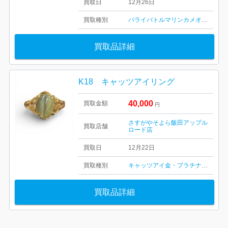
買取日
12月26日
買取種別
パライバトルマリン
カメオ
アクアマ
買取品詳細
K18 キャッツアイリング
40,000
買取金額
円
さすがやそよら飯田アップル
買取店舗
ロード店
買取日
12月22日
買取種別
キャッツアイ
金・プラチナ
ダイヤ・
買取品詳細