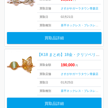
買取店舗
さすがやガーラタウン青森店
買取日
02月21日
買取種別
喜平ネックレス・ブレスレット
キャ
買取品詳細
【K18 まとめ】18金・クリソベリルキャッツアイ・リング・指輪・貴金属・アクセサリー
190,000
買取金額
円
買取店舗
さすがやガーラタウン青森店
買取日
01月25日
買取種別
喜平ネックレス・ブレスレット
キャ
買取品詳細