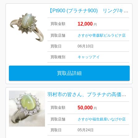
【Pt900 (プラチナ900) リング/キャッツアイ・貴金属・宝石・アクセサリー・メンズ・レディース】
12,000
買取金額
円
買取店舗
さすがや青森駅ビルラビナ店
買取日
06月10日
買取種別
キャッツアイ
買取品詳細
羽村市の皆さん、プラチナの高価買取ならさすがや|Pt900キャッツアイ付きリング| 羽村市神明台
50,000
買取金額
円
買取店舗
さすがや福生銀座いなげや店
買取日
05月24日