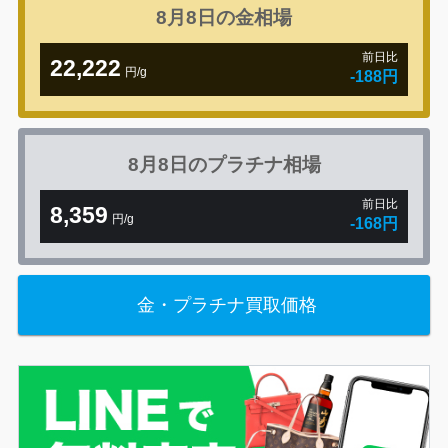
8月8日の
金相場
前日比
22,222
円/g
-188円
8月8日の
プラチナ相場
前日比
8,359
円/g
-168円
金・プラチナ買取価格