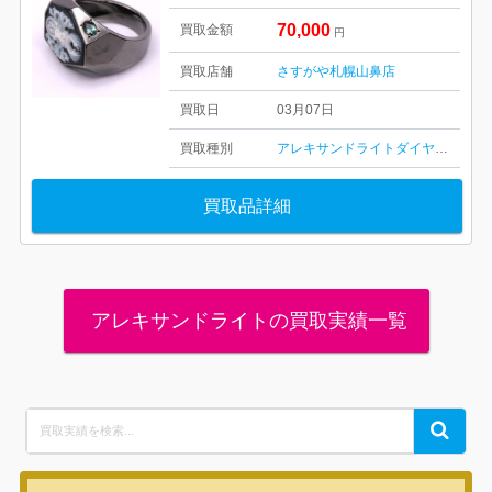
70,000
買取金額
円
買取店舗
さすがや札幌山鼻店
買取日
03月07日
買取種別
アレキサンドライト
ダイヤ・宝石
買取品詳細
アレキサンドライトの買取実績一覧
Search
Search
for: